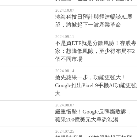
2024.10.07
鴻海科技日預計與輝達暢談AI展
望，將掀起下一波產業革命
2024.09.11
不是買ETF就是分散風險！存股專
家：想降低風險，至少得布局在2
個不同市場
2024.08.14
搶先蘋果一步，功能更強大！
Google推出Pixel 9手機AI功能更強
大
2024.08.07
嚴重衝擊！Google反壟斷敗訴，
蘋果200億美元大單恐泡湯
2024.07.25