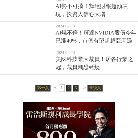
AI勢不可擋！輝達財報超額表
現，投資人信心大增
2024.02.08
AI燒不停！輝達NVIDIA股價今年
已漲40%，市值有望超越亞馬遜
2024.02.06
美國科技業大裁員！居各行業之
冠，裁員潮恐延燒
«
»
第一頁
1
2
3
4
5
最後頁
6
7
8
9
10
11