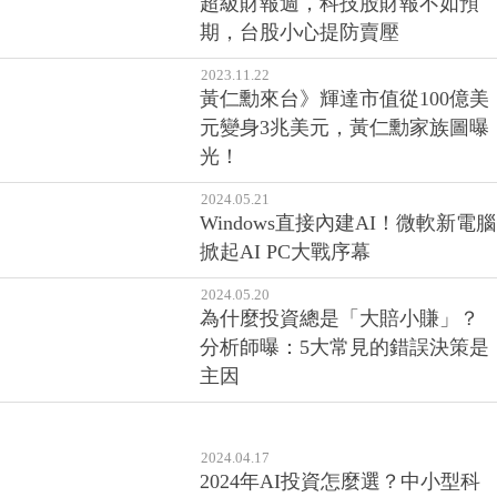
超級財報週，科技股財報不如預
期，台股小心提防賣壓
2023.11.22
黃仁勳來台》輝達市值從100億美
元變身3兆美元，黃仁勳家族圖曝
光！
2024.05.21
Windows直接內建AI！微軟新電腦
掀起AI PC大戰序幕
2024.05.20
為什麼投資總是「大賠小賺」？
分析師曝：5大常見的錯誤決策是
主因
2024.04.17
2024年AI投資怎麼選？中小型科