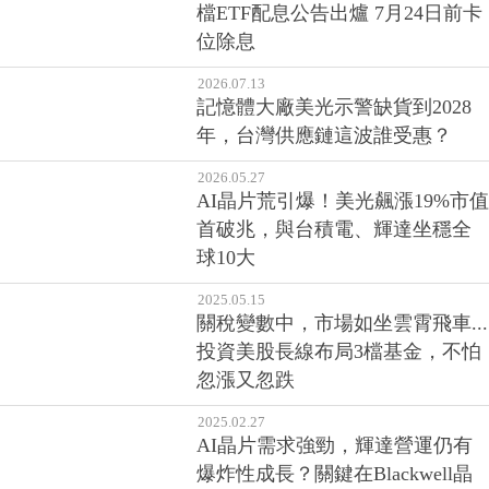
檔ETF配息公告出爐 7月24日前卡
位除息
2026.07.13
記憶體大廠美光示警缺貨到2028
年，台灣供應鏈這波誰受惠？
2026.05.27
AI晶片荒引爆！美光飆漲19%市值
首破兆，與台積電、輝達坐穩全
球10大
2025.05.15
關稅變數中，市場如坐雲霄飛車...
投資美股長線布局3檔基金，不怕
忽漲又忽跌
2025.02.27
AI晶片需求強勁，輝達營運仍有
爆炸性成長？關鍵在Blackwell晶