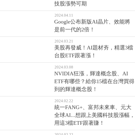
技股漲勢可期
2024.04.11
Google公布新版AI晶片、效能將
是前一代的2倍！
2024.03.21
美股再發威！AI題材夯，精選3檔
台股ETF跟著漲！
2024.03.08
NVIDIA狂漲，輝達概念股、AI
ETF有哪些？給你15檔在台灣買得
到的輝達概念股！
2024.02.22
統一FANG+、富邦未來車、元大
全球AI...想跟上美國科技股漲幅，
用這3檔ETF跟著賺！
2024.02.22