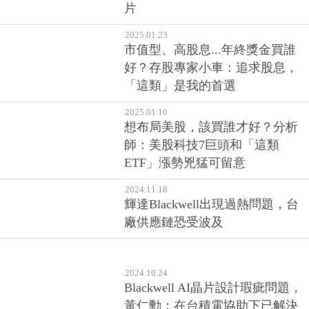
片
2025.01.23
市值型、高股息...年終獎金買誰
好？存股專家小車：追求股息，
「這類」是我的首選
2025.01.10
想布局美股，該買誰才好？分析
師：美股科技7巨頭和「這類
ETF」漲勢兇猛可留意
2024.11.18
輝達Blackwell出現過熱問題，台
廠供應鏈恐受波及
2024.10.24
Blackwell AI晶片設計瑕疵問題，
黃仁勳：在台積電協助下已解決