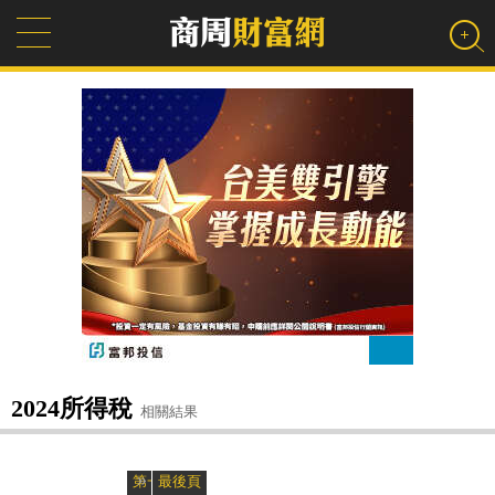
2024所得稅
相關結果
»
«
第一頁
最後頁