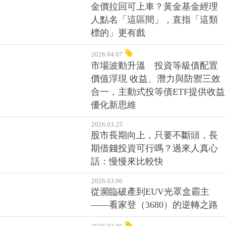
2026.04.10
金價拉回可上車？黃金基金經理
人點名「這區間」，直指「這類
標的」更有戲
2026.04.07
市場波動升溫 投資等級債配置
價值浮現 收益、潛力與防禦三效
合一，主動式投等債ETF提供收益
優化新思維
2026.03.25
股市長期向上，只要不斷頭，長
期借錢投資可行嗎？過來人真心
話：慢慢來比較快