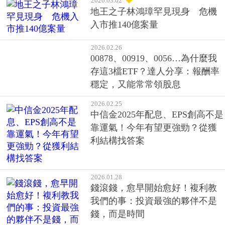
2026.03.04
「一直買」在股災時做得到嗎？
戰勝心魔才是ETF投資獲利關鍵
2026.03.02
地王之子林鴻璋罕見現身 危機
入市推140億案量
2026.02.26
00878、00919、0056…為什麼我
存這3檔ETF？達人分享：報酬率
穩定，又能常常領股息
2026.02.25
中信金2025年配息、EPS創高不是
靠運氣！今年有望更強勁？從獲
利結構找答案