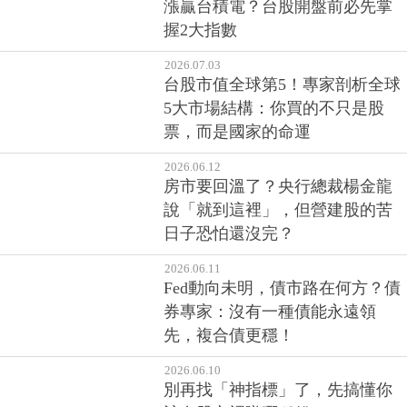
漲贏台積電？台股開盤前必先掌
握2大指數
2026.07.03
台股市值全球第5！專家剖析全球
5大市場結構：你買的不只是股
票，而是國家的命運
2026.06.12
房市要回溫了？央行總裁楊金龍
說「就到這裡」，但營建股的苦
日子恐怕還沒完？
2026.06.11
Fed動向未明，債市路在何方？債
券專家：沒有一種債能永遠領
先，複合債更穩！
2026.06.10
別再找「神指標」了，先搞懂你