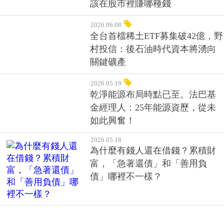
該在股市裡賺哪種錢
2026.06.08
全台首檔稀土ETF募集破42億，野
村投信：後石油時代資本將湧向
關鍵礦產
2026.05.19
乾淨能源布局時點已至。法巴基
金經理人：25年能源資歷，從未
如此興奮！
2026.05.18
為什麼有錢人還在借錢？累積財
富，「急著還債」和「善用負
債」哪裡不一樣？
2026.05.14