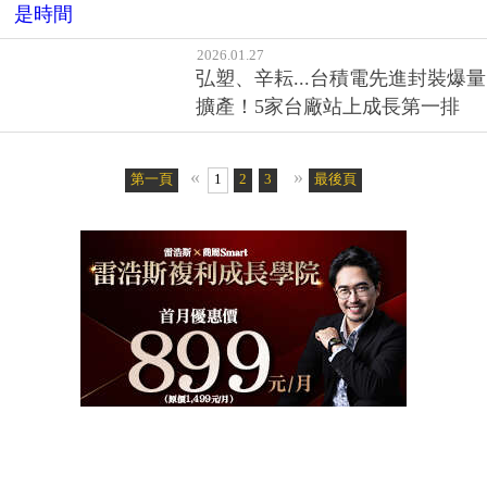
2026.01.28
錢滾錢，愈早開始愈好！複利教
我們的事：投資最強的夥伴不是
錢，而是時間
2026.01.27
弘塑、辛耘...台積電先進封裝爆量
擴產！5家台廠站上成長第一排
«
»
第一頁
1
2
3
4
5
最後頁
6
7
8
9
10
11