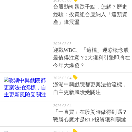
2026.03.06
從瀕臨破產到EUV光罩盒霸主
——看家登（3680）的逆轉之路
2026.03.06
台股動輒暴跌千點，怎解？歷史
經驗：投資組合應納入「這類資
產」降震盪
2026.03.05
迎戰WBC、「這檔」運彩概念股
最值得注意？2大獲利引擎即將在
今年大爆發？
2026.03.04
澎湖中興戲院都更案法拍流標，
自主更新風險受關注