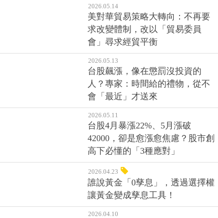
美對華貿易策略大轉向：不再要
求改變體制，改以「貿易委員
會」尋求經貿平衡
2026.05.13
台股飆漲，像在懲罰沒投資的
人？專家：時間給的禮物，從不
會「最近」才送來​
2026.05.11
台股4月暴漲22%、5月漲破
42000，卻是愈漲愈焦慮？股市創
高下必懂的「3種應對」
2026.04.23
誰說黃金「0孳息」，透過選擇權
讓黃金變成孳息工具！