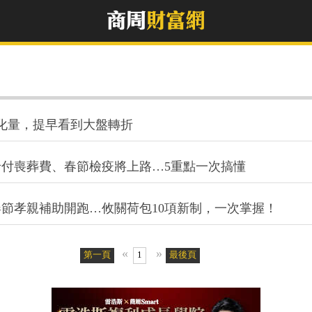
化量，提早看到大盤轉折
給付喪葬費、春節檢疫將上路…5重點一次搞懂
春節孝親補助開跑…攸關荷包10項新制，一次掌握！
«
»
第一頁
1
最後頁