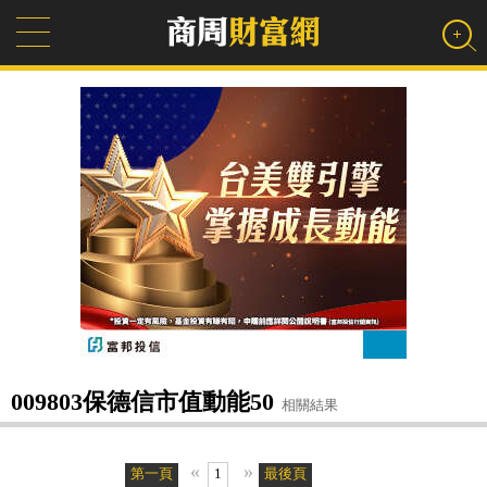
009803保德信市值動能50
相關結果
«
»
第一頁
1
最後頁