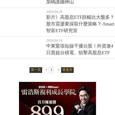
加碼護國神山
2024.04.25
影片》高股息ETF跌幅比大盤多？
股市震盪要採取什麼策略？-Smart
智富ETF研究室
2024.04.16
中東緊張短線干擾台股！外資連4
日賣超台積電、狙擊高股息ETF
«
»
第一頁
1
最後頁