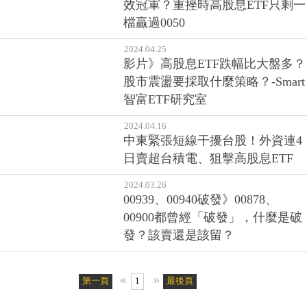
效冠軍？重挫時高股息ETF只剩一
檔贏過0050
2024.04.25
影片》高股息ETF跌幅比大盤多？
股市震盪要採取什麼策略？-Smart
智富ETF研究室
2024.04.16
中東緊張短線干擾台股！外資連4
日賣超台積電、狙擊高股息ETF
2024.03.26
00939、00940破發》00878、
00900都曾經「破發」，什麼是破
發？該賣還是該留？
«
»
第一頁
1
最後頁