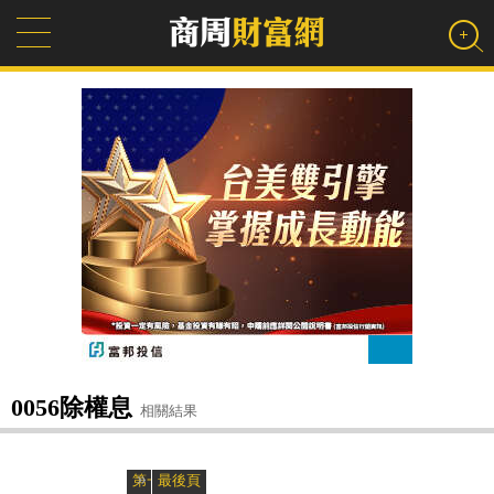
0056除權息
相關結果
»
«
第一頁
最後頁