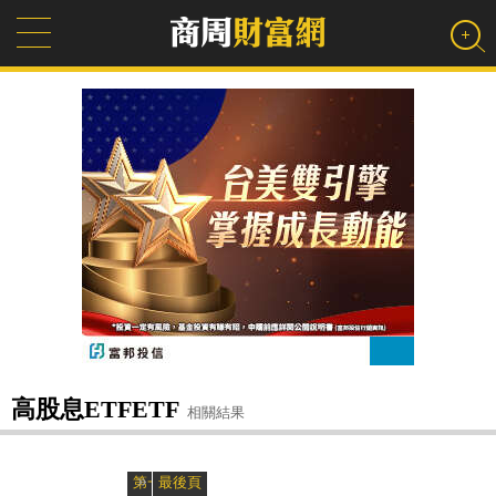
高股息ETFETF
相關結果
»
«
第一頁
最後頁