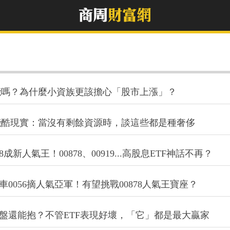
能嗎？為什麼小資族更該擔心「股市上漲」？
殘酷現實：當沒有剩餘資源時，談這些都是種奢侈
8成新人氣王！00878、00919...高股息ETF神話不再？
車0056摘人氣亞軍！有望挑戰00878人氣王寶座？
大盤還能抱？不管ETF表現好壞，「它」都是最大贏家