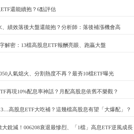
ETF還能續抱？6點評估
配息縮水、績效落後大盤還能抱？分析師：落後補漲機會高
字解密：13檔高股息ETF報酬亮眼、跑贏大盤
0050人氣熄火、分割熱度不再？最夯10檔ETF曝光
…4檔ETF再現10%配息率神話？月配高股息依舊不樂觀？
0713…高股息ETF大吃補？這幾檔高股息有望「大爆配」？
大銳減！006208衰退最慘烈、「1檔」高息ETF逆風成長