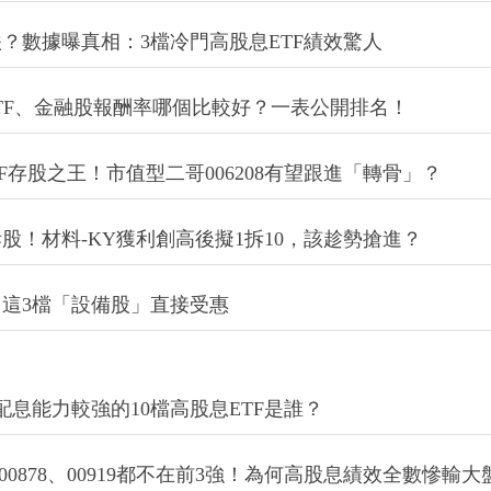
最抗跌？數據曝真相：3檔冷門高股息ETF績效驚人
高股息ETF、金融股報酬率哪個比較好？一表公開排名！
ETF存股之王！市值型二哥006208有望跟進「轉骨」？
拆股！材料-KY獲利創高後擬1拆10，該趁勢搶進？
這3檔「設備股」直接受惠
年，配息能力較強的10檔高股息ETF是誰？
6、00878、00919都不在前3強！為何高股息績效全數慘輸大