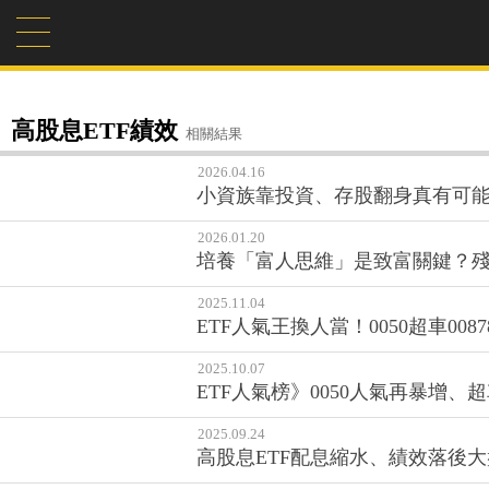
高股息ETF績效
相關結果
2026.04.16
小資族靠投資、存股翻身真有可
2026.01.20
培養「富人思維」是致富關鍵？
2025.11.04
ETF人氣王換人當！0050超車0087
2025.10.07
ETF人氣榜》0050人氣再暴增、超
2025.09.24
高股息ETF配息縮水、績效落後