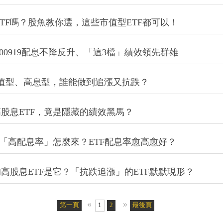
的ETF嗎？股魚教你選，這些市值型ETF都可以！
00919配息不降反升、「這3檔」績效領先群雄
878…市值型、高息型，誰能做到追漲又抗跌？
檔冷門高股息ETF，竟是隱藏的績效黑馬？
股息ETF「高配息率」怎麼來？ETF配息率愈高愈好？
抗跌的高股息ETF是它？「抗跌追漲」的ETF默默現形？
«
»
第一頁
1
2
最後頁