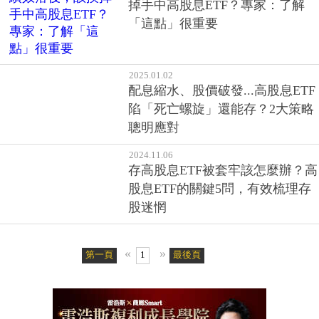
掉手中高股息ETF？專家：了解
「這點」很重要
2025.01.02
配息縮水、股價破發...高股息ETF
陷「死亡螺旋」還能存？2大策略
聰明應對
2024.11.06
存高股息ETF被套牢該怎麼辦？高
股息ETF的關鍵5問，有效梳理存
股迷惘
«
»
第一頁
1
最後頁