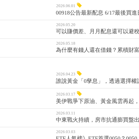
2026.06.01
00918公告最新配息 6/17最
2026.05.20
可以賺價差、月月配息還可以避稅
2026.05.18
為什麼有錢人還在借錢？累積財
2026.04.23
誰說黃金「0孳息」，透過選擇權
2026.03.17
美伊戰爭下原油、黃金風雲再起
2026.03.11
中東戰火持續，房市抗通膨買盤出
2026.03.03
ETF人氣榜》ETF首選0050？0