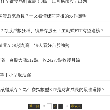
」佳？從食品到電競！3檔「11月易漲股」出列
、房貸愈來愈長？一文看懂建商背後的炒作邏輯
發酵？存股戶數狂增、續居存股王！主動式ETF有望進榜？
、台積電ADR頻創高，法人看好台股強勢
！台股大漲512點、收24277點收復月線
CB等中小型股活躍
08…該繼續存？為什麼指數型ETF是財富成長的最佳選擇？
«
»
第一頁
1
2
3
4
5
最後頁
6
7
8
9
10
11