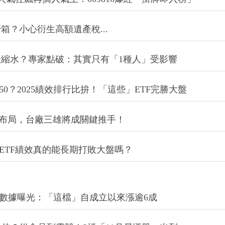
？小心衍生高額遺產稅...
縮水？專家點破：其實只有「1種人」受影響
50？2025績效排行比拚！「這些」ETF完勝大盤
略布局，台廠三雄將成關鍵推手！
ETF績效真的能長期打敗大盤嗎？
？數據曝光：「這檔」自成立以來漲逾6成