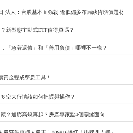
後買進日 法人：台股基本面強韌 逢低偏多布局缺貨漲價題材
？新型態主動式ETF值得買嗎？
富，「急著還債」和「善用負債」哪裡不一樣？
讓黃金變成孳息工具！
，多空大行情該如何把握與操作？
籠？通膨高燒再起？房產專家點4個關鍵面向
050人氣狂飆再摘人氣王！009816爆紅「掛牌即入榜」