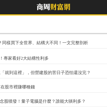
誰更好？同樣買下全世界、結構大不同！一文完整剖析
經濟！專家看好2大結構性利多
說「就到這裡」，但營建股的苦日子恐怕還沒完？
該在股市裡賺哪種錢
腦概念股噴發！量子電腦是什麼？誰能大啖利多？