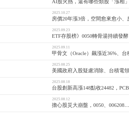
AI股火熱，還有哪些類股「漲相
2025.10.27
房價20年漲3倍，空間愈來愈小
2025.09.23
ETF存股榜》0050轉骨湯持續
2025.09.11
甲骨文（Oracle）飆漲近36%
2025.08.25
美國政府入股疑慮消除、台積電領漲
2025.08.18
台股創新高漲148點收24482，P
2025.08.12
擔心股災大崩盤，0050、0062