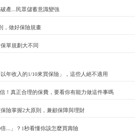
產...民眾儲蓄意識變強
則，做好保險規畫
女保單規劃大不同
以年收入的1/10來買保險」，這些人絕不適用
可信！真正合理的保費，要看你有能力做這件事嗎
買保險掌握2大原則，兼顧保障與理財
倍...」？1秒看懂你該怎麼買壽險