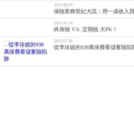
2013.06.07
保險業務世紀大謊：用一成收入
2013.01.18
終身險 V.S. 定期險 大PK！
2012.07.26
從李珍妮的938萬保費看儲蓄險陷