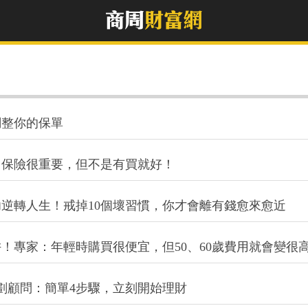
調整你的保單
？保險很重要，但不是有買就好！
功逆轉人生！戒掉10個壞習慣，你才會離有錢愈來愈近
！專家：年輕時購買很便宜，但50、60歲費用就會變很
劃顧問：簡單4步驟，立刻開始理財