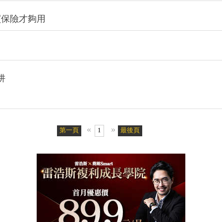
買保險才夠用
阱
«
»
第一頁
1
最後頁