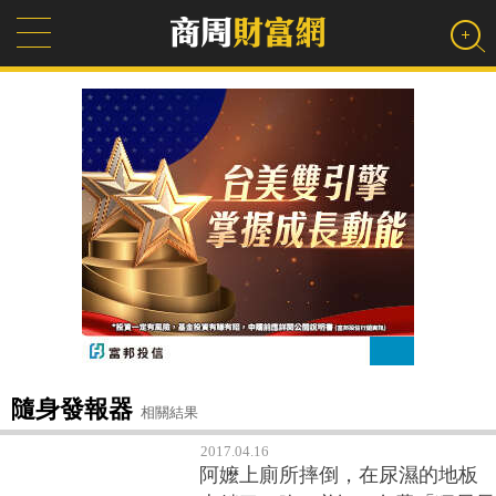
隨身發報器
相關結果
2017.04.16
阿嬤上廁所摔倒，在尿濕的地板