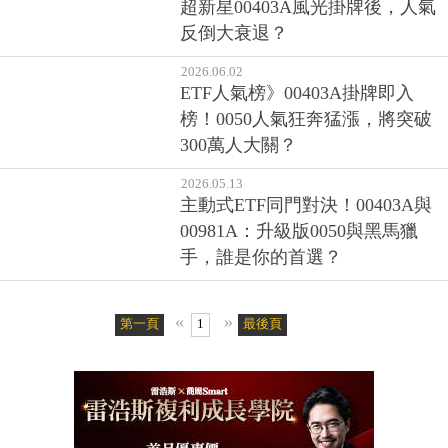
超新星00403A風光掛牌後，人氣
反倒大衰退？
2026.06.02
ETF人氣榜》00403A掛牌即入
榜！0050人氣狂奔猛漲，將突破
300萬人大關？
2026.05.13
主動式ETF同門對決！00403A與
00981A：升級版0050與黑馬獵
手，誰是你的首選？
«
»
第一頁
1
最後頁