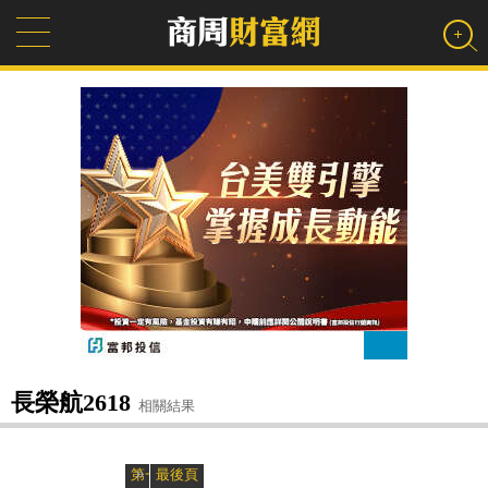
長榮航2618
相關結果
»
«
第一頁
最後頁