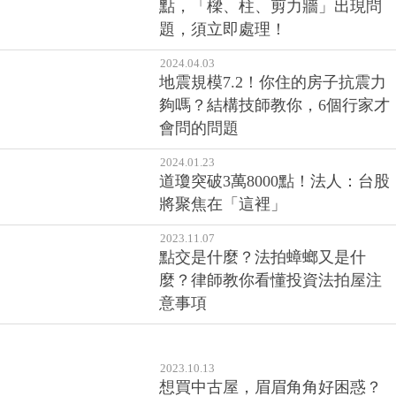
點，「樑、柱、剪力牆」出現問
題，須立即處理！
2024.04.03
地震規模7.2！你住的房子抗震力
夠嗎？結構技師教你，6個行家才
會問的問題
2024.01.23
道瓊突破3萬8000點！法人：台股
將聚焦在「這裡」
2023.11.07
點交是什麼？法拍蟑螂又是什
麼？律師教你看懂投資法拍屋注
意事項
2023.10.13
想買中古屋，眉眉角角好困惑？