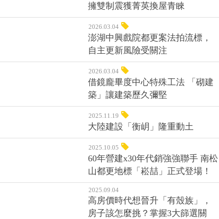
擁雙制震獲菁英換屋青睞
2026.03.04
澎湖中興戲院都更案法拍流標，
自主更新風險受關注
2026.03.04
借鏡龐畢度中心特殊工法 「砌建
築」讓建築歷久彌堅
2025.11.19
大陸建設「衡岄」隆重動土
2025.10.05
60年營建x30年代銷強強聯手 南松
山都更地標「崧喆」正式登場！
2025.09.04
高房價時代想晉升「有殼族」，
房子該怎麼挑？掌握3大篩選關