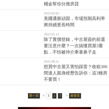
桶金幫你分擔房貸
2023.03.02
美國通膨頑固，市場預期高利率
將持續更長時間
2023.01.12
除了實價登錄，中古屋簽約前還
要注意什麼？一次搞懂買屋3重
點，不怕被仲介牽著鼻子走
2022.08.31
想買中古屋又害怕踩雷？收租300
間達人親身經歷告訴你：這3種房
不要買！
«
»
第一頁
1
2
3
4
最後頁