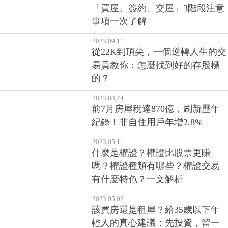
「買屋、簽約、交屋」3階段注意
事項一次了解
2023.09.11
從22K到頂尖，一個逆轉人生的交
易員教你：怎麼找到好的存股標
的？
2023.08.24
前7月房屋稅達870億，刷新歷年
紀錄！非自住用戶年增2.8%
2023.05.11
什麼是權證？權證比股票更賺
嗎？權證種類有哪些？權證交易
有什麼特色？一文解析
2023.05.02
該買房還是租屋？給35歲以下年
輕人的真心建議：先投資，留一