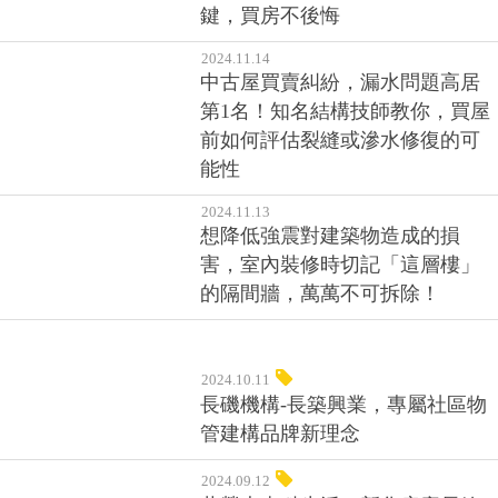
鍵，買房不後悔
2024.11.14
中古屋買賣糾紛，漏水問題高居
第1名！知名結構技師教你，買屋
前如何評估裂縫或滲水修復的可
能性
2024.11.13
想降低強震對建築物造成的損
害，室內裝修時切記「這層樓」
的隔間牆，萬萬不可拆除！
2024.10.11
長磯機構-長築興業，專屬社區物
管建構品牌新理念
2024.09.12