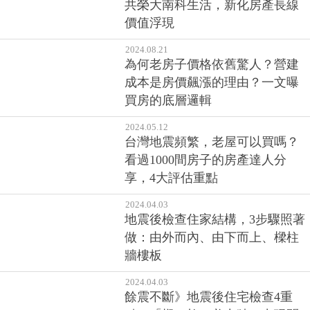
共榮大南科生活，新化房產長線
價值浮現
2024.08.21
為何老房子價格依舊驚人？營建
成本是房價飆漲的理由？一文曝
買房的底層邏輯
2024.05.12
台灣地震頻繁，老屋可以買嗎？
看過1000間房子的房產達人分
享，4大評估重點
2024.04.03
地震後檢查住家結構，3步驟照著
做：由外而內、由下而上、樑柱
牆樓板
2024.04.03
餘震不斷》地震後住宅檢查4重