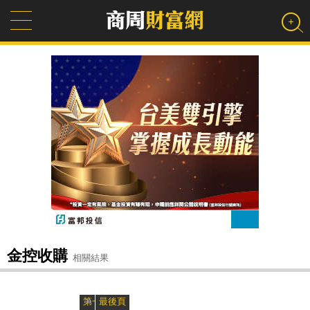
金控收購
相關結果
»
«
第一頁
最後頁