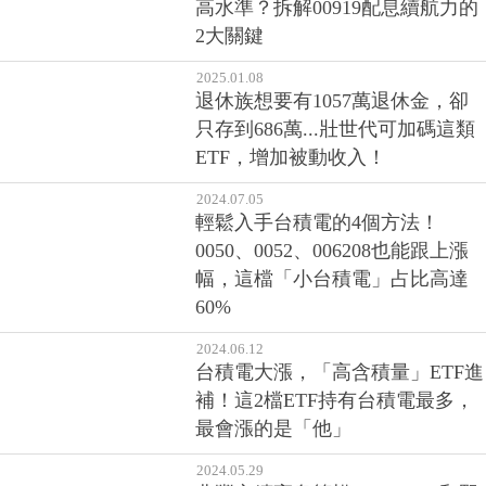
高水準？拆解00919配息續航力的
2大關鍵
2025.01.08
退休族想要有1057萬退休金，卻
只存到686萬...壯世代可加碼這類
ETF，增加被動收入！
2024.07.05
輕鬆入手台積電的4個方法！
0050、0052、006208也能跟上漲
幅，這檔「小台積電」占比高達
60%
2024.06.12
台積電大漲，「高含積量」ETF進
補！這2檔ETF持有台積電最多，
最會漲的是「他」
2024.05.29