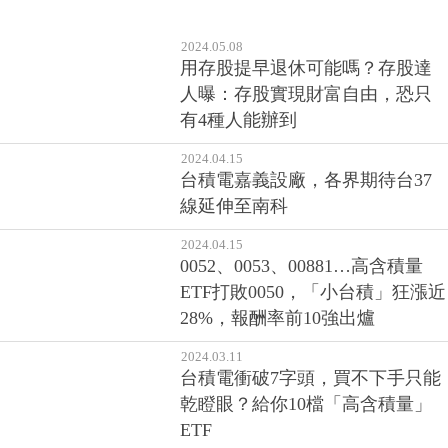
2024.05.08
用存股提早退休可能嗎？存股達
人曝：存股實現財富自由，恐只
有4種人能辦到
2024.04.15
台積電嘉義設廠，各界期待台37
線延伸至南科
2024.04.15
0052、0053、00881…高含積量
ETF打敗0050，「小台積」狂漲近
28%，報酬率前10強出爐
2024.03.11
台積電衝破7字頭，買不下手只能
乾瞪眼？給你10檔「高含積量」
ETF