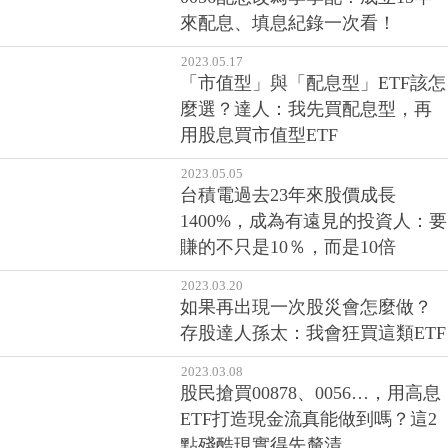
2023.05.17
「市值型」與「配息型」ETF該怎
麼選？達人：我先買配息型，再
用股息買市值型ETF
2023.05.05
台積電過去23年來股價成長
1400%，成為有遠見的投資人：要
賺的不只是10％，而是10倍
2023.03.20
如果再出現一次股災會怎麼做？
存股達人孫太：我會狂買這類ETF
2023.03.08
股民搶買00878、0056…，用高息
ETF打造現金流真能做到嗎？這2
點殘酷現實得先釐清
2022.04.13
公開4檔「隱藏版高息ETF」，殖