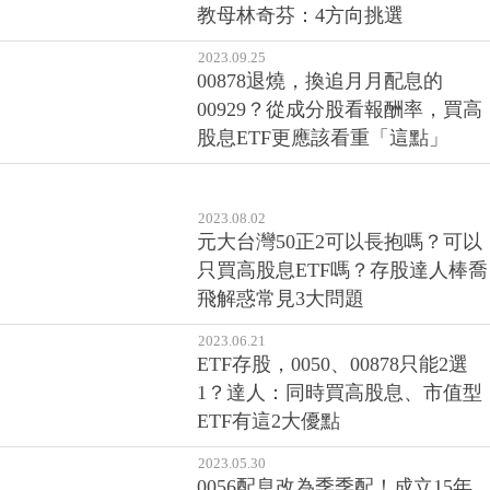
00878退燒，換追月月配息的
00929？從成分股看報酬率，買高
股息ETF更應該看重「這點」
2023.08.02
元大台灣50正2可以長抱嗎？可以
只買高股息ETF嗎？存股達人棒喬
飛解惑常見3大問題
2023.06.21
ETF存股，0050、00878只能2選
1？達人：同時買高股息、市值型
ETF有這2大優點
2023.05.30
0056配息改為季季配！成立15年
來配息、填息紀錄一次看！