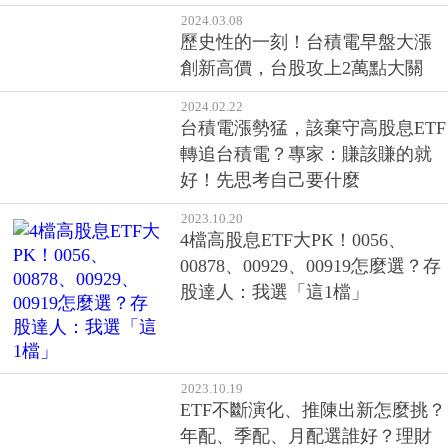
2024.03.08
歷史性的一刻！台積電早盤大漲
創新高價，台股攻上2萬點大關
2024.02.22
台積電漲勢猛，該棄守高股息ETF
轉追台積電？專家：賺該賺的就
好！先思考自己要什麼
2023.10.20
4檔高股息ETF大PK！0056、
00878、00929、00919怎麼選？存
股達人：我選「這1檔」
2023.10.19
ETF不斷演化、推陳出新怎麼挑？
年配、季配、月配選誰好？理財
教母林奇芬：4方向挑選
2023.09.25