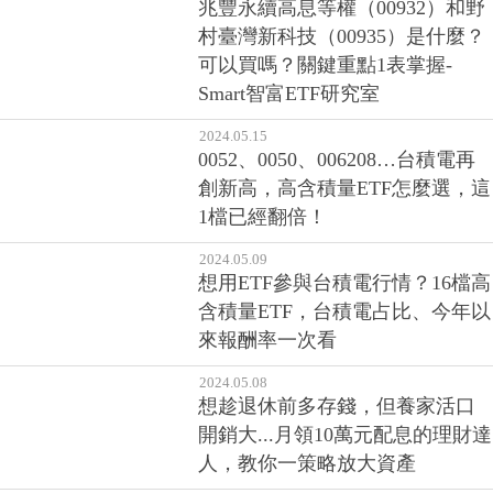
兆豐永續高息等權（00932）和野
村臺灣新科技（00935）是什麼？
可以買嗎？關鍵重點1表掌握-
Smart智富ETF研究室
2024.05.15
0052、0050、006208…台積電再
創新高，高含積量ETF怎麼選，這
1檔已經翻倍！
2024.05.09
想用ETF參與台積電行情？16檔高
含積量ETF，台積電占比、今年以
來報酬率一次看
2024.05.08
想趁退休前多存錢，但養家活口
開銷大...月領10萬元配息的理財達
人，教你一策略放大資產