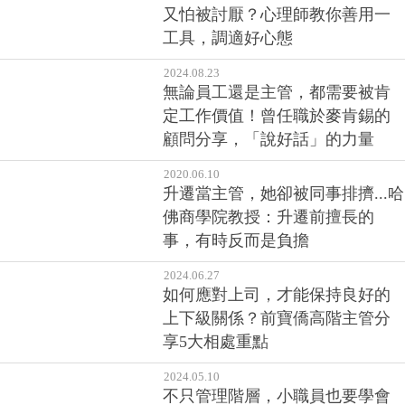
又怕被討厭？心理師教你善用一
工具，調適好心態
2024.08.23
無論員工還是主管，都需要被肯
定工作價值！曾任職於麥肯錫的
顧問分享，「說好話」的力量
2020.06.10
升遷當主管，她卻被同事排擠...哈
佛商學院教授：升遷前擅長的
事，有時反而是負擔
2024.06.27
如何應對上司，才能保持良好的
上下級關係？前寶僑高階主管分
享5大相處重點
2024.05.10
不只管理階層，小職員也要學會