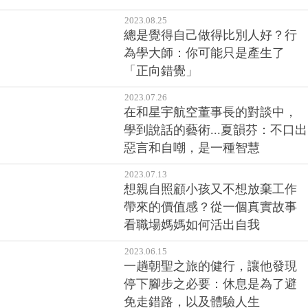
2023.08.25
總是覺得自己做得比別人好？行
為學大師：你可能只是產生了
「正向錯覺」
2023.07.26
在和星宇航空董事長的對談中，
學到說話的藝術...夏韻芬：不口出
惡言和自嘲，是一種智慧
2023.07.13
想親自照顧小孩又不想放棄工作
帶來的價值感？從一個真實故事
看職場媽媽如何活出自我
2023.06.15
一趟朝聖之旅的健行，讓他發現
停下腳步之必要：休息是為了避
免走錯路，以及體驗人生