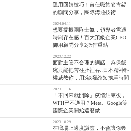
運用回饋技巧！曾任職於麥肯錫
的顧問分享，團隊溝通技術
2024.04.11
想要提振團隊士氣，領導者需適
時刷存在感！百大頂級企業CEO
御用顧問分享2操作重點
2023.12.22
面對主管不合理的訓話，為保飯
碗只能把苦往肚裡吞..日本精神科
權威教你，用3訣竅縮短挨罵時間
2023.11.16
「不回來就開除」疫情結束後，
WFH已不適用？Meta、Google等
國際企業開始這麼做
2023.10.29
在職場上過度謙虛，不會讓你獲