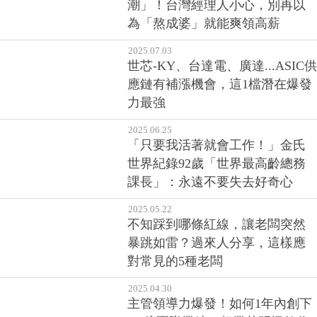
潮」！台灣經理人小心，別再以
為「熬成婆」就能爽領高薪
2025.07.03
世芯-KY、台達電、廣達...ASIC供
應鏈有補漲機會，這1檔潛在爆發
力最強
2025.06.25
「只要我活著就會工作！」金氏
世界紀錄92歲「世界最高齡總務
課長」：永遠不要失去好奇心
2025.05.22
不知踩到哪條紅線，讓老闆突然
暴跳如雷？過來人分享，這樣應
對常見的5種老闆
2025.04.30
主管領導力爆發！如何1年內創下