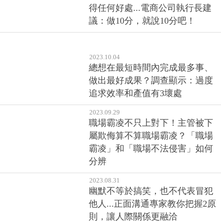
得任何好處...電商公司執行長建
議：做10分，就說10分吧！
2023.10.04
總想在最短時間內完成最多事、
做出最好成果？調查顯示：過度
追求效率和產值有3壞處
2023.09.29
職場霸凌不只上對下！主管被下
屬欺侮算不算職場霸凌？「職場
霸凌」和「職場不法侵害」如何
分辨
2023.08.31
幽默不等於搞笑，也不代表冒犯
他人...正面溝通專家教你把握2原
則，讓人際關係更融洽