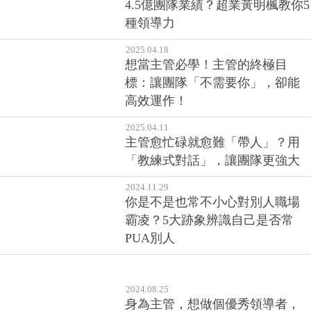
4.5億團隊業績？超業黃明楓教你5
種領導力
2025.04.18
想當主管必學！主管的終極目
標：讓團隊「不需要你」，卻能
高效運作！
2025.04.11
主管愈忙碌就愈難「帶人」？用
「教練式對話」，讓團隊更強大
2024.11.29
你是不是也常不小心對別人職場
霸凌？5大跡象辨識自己是否常
PUA別人
2024.08.25
身為主管，想做個優秀領導者，