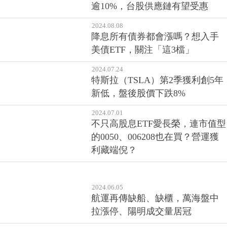
逾10%，台股供應鏈有望受惠
2024.08.08
降息所有債券都會漲嗎？想入手
美債ETF，關注「這3檔」
2024.07.24
特斯拉（TSLA）第2季獲利創5年
新低，盤後股價下跌8%
2024.07.01
不只高股息ETF愛長榮，連市值型
的0050、006208也在買？營運獲
利藏端倪？
2024.06.05
航運再傳缺船、缺櫃，萬海盤中
拉漲停、陽明成交量居冠