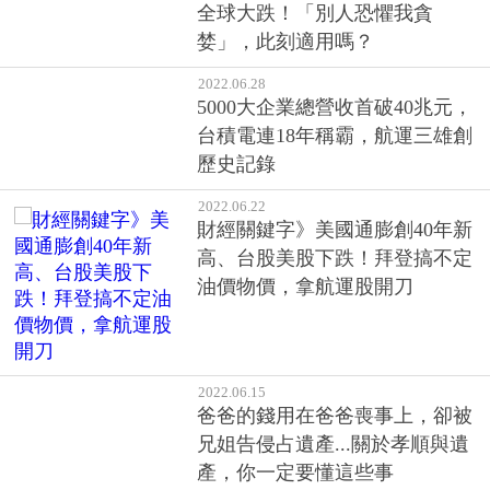
要數字
2022.07.19
全球大跌！「別人恐懼我貪
婪」，此刻適用嗎？
2022.06.28
5000大企業總營收首破40兆元，
台積電連18年稱霸，航運三雄創
歷史記錄
2022.06.22
財經關鍵字》美國通膨創40年新
高、台股美股下跌！拜登搞不定
油價物價，拿航運股開刀