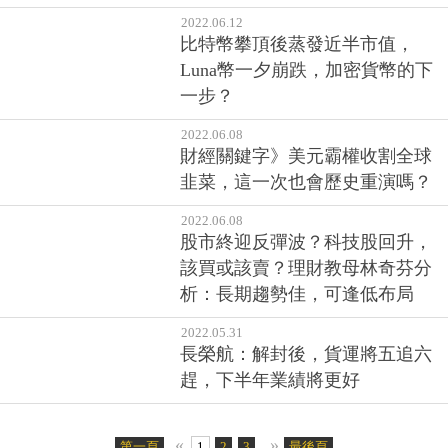
2022.06.15
爸爸的錢用在爸爸喪事上，卻被
兄姐告侵占遺產...關於孝順與遺
產，你一定要懂這些事
2022.06.12
比特幣攀頂後蒸發近半市值，
Luna幣一夕崩跌，加密貨幣的下
一步？
2022.06.08
財經關鍵字》美元霸權收割全球
韭菜，這一次也會歷史重演嗎？
2022.06.08
股市終迎反彈波？科技股回升，
該買或該賣？理財教母林奇芬分
析：長期趨勢佳，可逢低布局