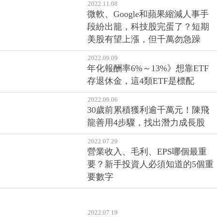
2022.11.08
微軟、Google和蘋果縮減人事手
段紛出籠，科技股完蛋了？短期
美股有望上漲，但千萬勿急躁
2022.09.09
年化報酬率6%～13%》想靠ETF
存退休金，這4類ETF是標配
2022.09.06
30歲前累積獲利逾千萬元！陳飛
龍善用4步驟，找出潛力成長股
2022.07.29
營業收入、毛利、EPS哪個最重
要？新手投資人必須知道的5個重