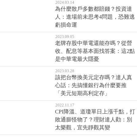
2024.03.14
為什麼散戶多數都賠錢？投資達
人：進場前未思考4問題，恐難逃
虧損命運
2023.09.05
老牌存股中華電還能存嗎？從營
收、配息等基本面找答案：這2點
是中華電最大隱憂
2023.03.28
該把台幣換美元定存嗎？達人真
心話：先搞懂銀行為什麼要推
「美元短期高利定存」
2022.11.17
CPI降溫、道瓊單日上漲千點，打
敗通膨怪物了？理財達人勸：別
太樂觀，宜先靜觀其變