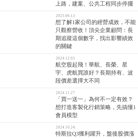
上路，建案、公共工程同步停擺
2025.06.13
想了解1家公司的經營成效，不能
只觀察營收！頂尖企業顧問：長
期追蹤這個數字，找出影響績效
的關鍵
2024.12.03
航空股起飛！華航、長榮、星
宇、虎航買誰好？長期持有、波
段價差選擇大不同
2024.11.27
「買一送一」為何不一定有效？
想打造客製化行銷策略，先搞懂1
會員模型
2024.10.24
特斯拉Q3獲利躍升，盤後股價漲