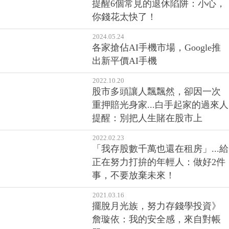
提醒6個常見的退休陷阱：小心，
你錢花太快了！
2024.05.24
各家搶佔AI手機市場，Google推
出新平價AI手機
2022.10.20
股市多頭讓人飄飄然，卻因一次
重押賠光身家...白手起家的過來人
提醒：別把人生賭在股市上
2022.02.23
「我存股數千萬也還在租房」...給
正在努力打拚的年輕人：做好2件
事，不要放棄未來！
2021.03.16
擺脫月光族，努力存錢學投資》
詹璇依：我的安全感，來自對帳