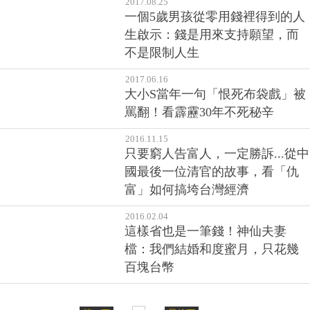
2017.08.25
一個5歲男孩從零用錢裡得到的人
生啟示：錢是用來支持願望，而
不是限制人生
2017.06.16
大小S當年一句「恨死布袋戲」被
罵翻！看霹靂30年不死秘辛
2016.11.15
只要窮人告富人，一定勝訴...從中
國最後一位清官的故事，看「仇
富」如何搞垮台灣經濟
2016.02.04
這樣省也是一筆錢！神仙夫妻
檔：我們結婚和度蜜月，只花幾
百塊台幣