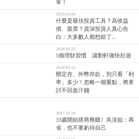
單！
2019.02.08
什麼是最佳投資工具？高收益
債、股票？資深投資人真心告
白：大多數人都想錯了...
2018.05.25
5個理財習慣 讓劉軒痛快壯遊
2018.05.14
辦定存、外幣存款，別只看「利
率」多少！忽略一個重點，將來
討不回血汗錢
2017.10.20
33歲開始搭商務艙》吳淡如：再
省，也不要虧待自己