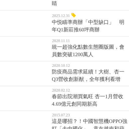
睛
2025.12.31
中悦瞄準商辦「中型缺口」 明
年Q1新莊推60坪商辦
2020.11.11
統一超強化點數生態圈版圖，會
員數突破1200萬人
2020.10.12
防疫商品需求延續！大樹、杏一
Q3營收創新猷，全年獲利看增
2020.02.12
春節出院潮買氣旺 杏一1月營收
4.69億元創同期新高
2015.07.23
這是哪招？！中國智慧機OPPO強
打「去中國化」，竟在越南和蘋