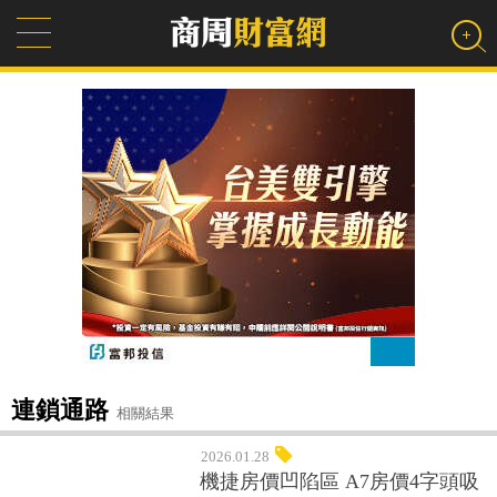
連鎖通路
相關結果
2026.01.28
機捷房價凹陷區 A7房價4字頭吸