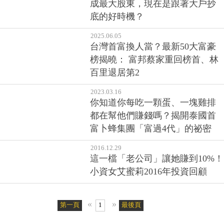
成最大股東，現在是跟著大戶抄
底的好時機？
2025.06.05
台灣首富換人當？最新50大富豪
榜揭曉： 富邦蔡家重回榜首、林
百里退居第2
2023.03.16
你知道你每吃一顆蛋、一塊雞排
都在幫他們賺錢嗎？揭開泰國首
富卜蜂集團「富過4代」的祕密
2016.12.29
這一檔「老公司」讓她賺到10%！
小資女艾蜜莉2016年投資回顧
«
»
第一頁
1
最後頁