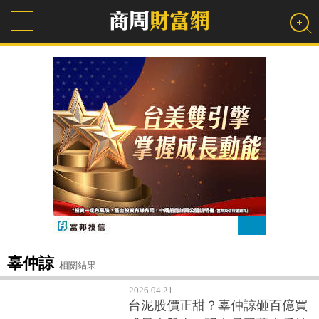
辜仲諒
相關結果
2026.04.21
台泥股價正甜？辜仲諒砸百億買