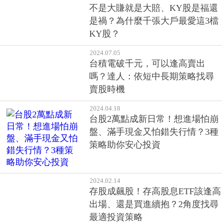
不是大賺就是大賠、KY股是福還
是禍？為什麼千張大戶最愛這3檔
KY股？
2024.07.05
台積電破千元，可以逢高賣出
嗎？達人：依短中長期策略找尋
賣股時機
2024.04.18
台股2萬點成新日常！想進場怕崩
盤、滿手現金又怕錯失行情？3種
策略助你安心投資
2024.02.14
存股成飆股！存高股息ETF該逢高
出場、還是買進續抱？2角度找尋
最適投資策略
2024.02.13