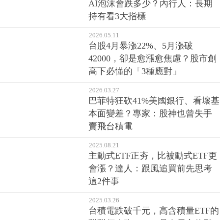
AI泡沫會跌多少？內行人：長期
持有看3大指標
2026.05.11
台股4月暴漲22%、5月漲破
42000，卻是愈漲愈焦慮？股市創
高下必懂的「3種應對」
2026.03.27
巴菲特狂砍41%美國銀行、看壞基
本面變差？專家：股神也曾失手
賣飛台積電
2025.08.21
主動式ETF正夯，比被動式ETF更
會漲？達人：跟風追買前先思考
這2件事
2025.03.26
台積電跌破千元，高含積量ETF的