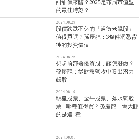
甜甜價來臨？2025是布局市值型
的最佳時刻？
2024.08.29
股價跌跌不休的「過街老鼠股」
值得買嗎？孫慶龍：3條件洞悉背
後的投資價值
2024.08.26
想超前部署優質股，該怎麼做？
孫慶龍：從財報營收中嗅出潛力
飆股
2024.08.19
明星股票、金牛股票、落水狗股
票...哪種值得買？孫慶龍：會大賺
的是這1種
2024.08.01