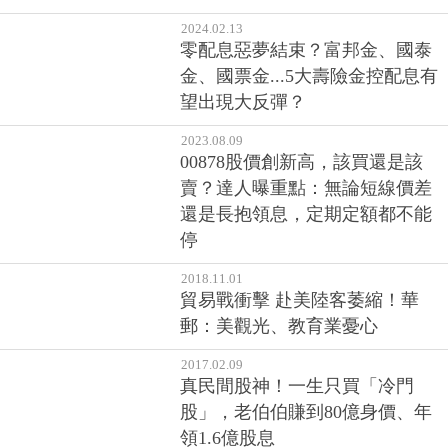
零配息惡夢結束？富邦金、國泰
金、國票金...5大壽險金控配息有
望出現大反彈？
2023.08.09
00878股價創新高，該買還是該
賣？達人曝重點：無論短線價差
還是長抱領息，定期定額都不能
停
2018.11.01
貿易戰衝擊 赴美陸客萎縮！華
郵：美觀光、教育業憂心
2017.02.09
真民間股神！一生只買「冷門
股」，老伯伯賺到80億身價、年
領1.6億股息
2016.11.03