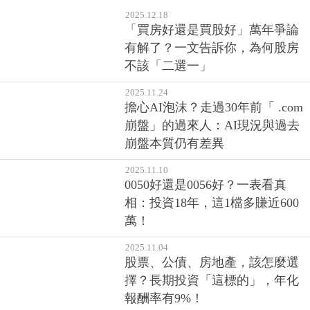
2025.12.18
「買房好還是買股好」萬年爭論
有解了？一文告訴你，為何股房
不該「二選一」
2025.11.24
擔心AI泡沫？走過30年前「 .com
崩盤」的過來人：AI現況與過去
崩盤本質仍有差異
2025.11.10
0050好還是0056好？一表看真
相：投資18年，這1檔多賺近600
萬！
2025.11.04
股票、公債、房地產，該怎麼選
擇？長期投資「這標的」，年化
報酬率有9%！