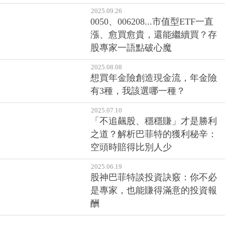
2025.09.26
0050、006208...市值型ETF一直
漲、愈買愈貴，還能繼續買？存
股專家一語點破心魔
2025.08.08
想買年金險創造現金流，年金險
有3種，我該選哪一種？
2025.07.10
「不追飆股、穩穩賺」才是勝利
之道？解析巴菲特的獲利秘辛：
空頭時賠得比別人少
2025.06.19
股神巴菲特談投資訣竅：你不必
是專家，也能賺得滿意的投資報
酬