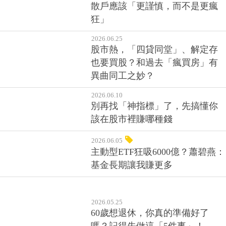
散戶應該「更謹慎，而不是更瘋
狂」
2026.06.25
股市熱，「四貸同堂」、解定存
也要買股？和過去「瘋買房」有
異曲同工之妙？
2026.06.10
別再找「神指標」了，先搞懂你
該在股市裡賺哪種錢
2026.06.05
主動型ETF狂吸6000億？蕭碧燕：
基金長期讓我賺更多
2026.05.25
60歲想退休，你真的準備好了