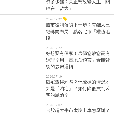
資多少錢？真正想改變人生，關
鍵在「數大」
2026.07.22
股市獲利落袋下一步？有錢人已
經轉向布局 點名北市「權值地
段」
2026.07.22
好想要有個家！房價愈炒愈高有
道理？用「賣地瓜預言」看懂背
後的炒房邏輯
2026.07.10
凶宅查得到嗎？什麼樣的情況才
算是「凶宅」？如何降低買到凶
宅的風險？
2026.07.02
台股超大牛市太晚上車怎麼辦？