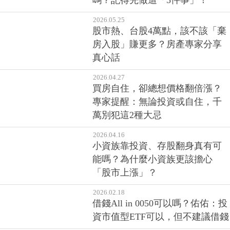
嗎？記得先做這「5件事」！
2026.05.25
股市熱、台股4萬點，該不該「棄
房入股」賺更多？房產專家分享
真心話
2026.04.27
買房自住，卻總想價格翻倍漲？
專家提醒：無論投資或自住，千
萬別犯這2種大忌
2026.04.16
小資族靠投資、存股翻身真有可
能嗎？為什麼小資族更該擔心
「股市上漲」？
2026.02.18
借錢All in 0050可以嗎？佑佑：投
資市值型ETF可以，但不建議借錢