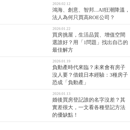
2026.02.12
鴻海、創意、智邦...AI狂潮降溫，
法人為何只買高ROE公司？
2026.01.22
買房挑屋，生活品質、增值空間
選誰好？用「1問題」找出自己的
最佳解方
2026.01.19
負動產時代來臨？未來會有房子
沒人要？借鏡日本經驗：3種房子
恐成「負動產」
2026.01.13
婚後買房登記誰的名字沒差？其
實差很大，一文看各種登記方法
的優缺點！