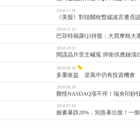
2018.11.16
《美股》對陸關稅暫緩謠言遭否認
2018.11.15
巴菲特揭露Q3持股：大買摩根大
2018.10.23
間諜晶片苦主喊冤 捍衛供應鏈清
2018.09.10
多重收益 逆風中仍有投資機會
2018.08.10
難怪NASDAQ漲不停！瑞央印鈔
2018.07.30
臉書暴跌20%，別急著出脫！一