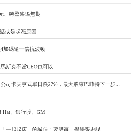
億美元、轉盈遙遙無期
笑話或是起漲原因
Q4加碼逾一倍抗波動
馬斯克不當CEO也可以
司卡夫亨式單日跌27%，最大股東巴菲特下一步...
 Hat、銀行股、GM
戶「一起起床」的誠信：要雙贏，學學張忠謀