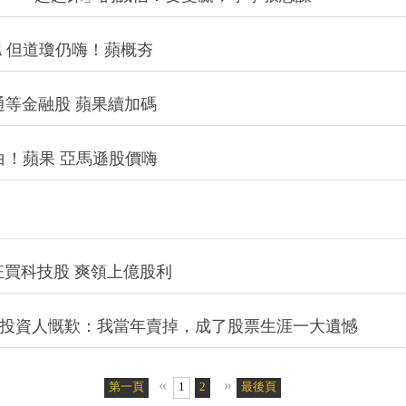
 但道瓊仍嗨！蘋概夯
通等金融股 蘋果續加碼
白！蘋果 亞馬遜股價嗨
狂買科技股 爽領上億股利
個投資人慨歎：我當年賣掉，成了股票生涯一大遺憾
«
»
第一頁
1
2
最後頁