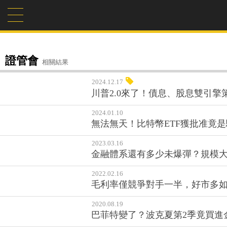
證管會
相關結果
2024.12.17
川普2.0來了！債息、股息雙引擎
2024.01.10
無法無天！比特幣ETF獲批准竟
2023.03.16
金融體系還有多少未爆彈？規模
2022.02.16
毛利率僅競爭對手一半，好市多
2020.08.19
巴菲特變了？波克夏第2季竟買進