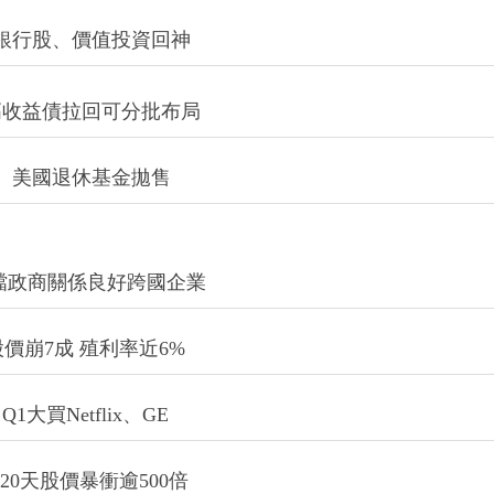
美銀行股、價值投資回神
高收益債拉回可分批布局
0、美國退休基金拋售
0檔政商關係良好跨國企業
股價崩7成 殖利率近6%
買Netflix、GE
20天股價暴衝逾500倍