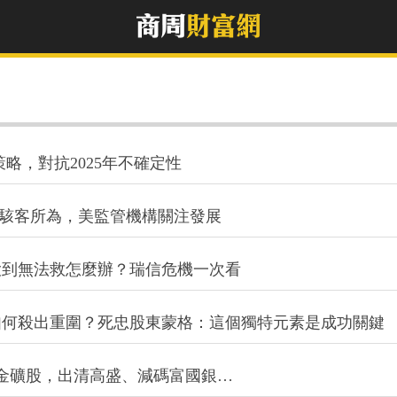
策略，對抗2025年不確定性
是駭客所為，美監管機構關注發展
大到無法救怎麼辦？瑞信危機一次看
如何殺出重圍？死忠股東蒙格：這個獨特元素是成功關鍵
金礦股，出清高盛、減碼富國銀…