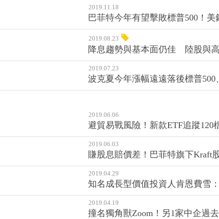
2019.11.18
巴菲特今年有望擊敗標普500！
2019.08.23
降息趨勢與基本面仍佳 陸股與
2019.07.23
波克夏今年漲幅遠遠落後標普50
2019.06.06
避貿易戰風險！新款ETF追蹤12
2019.06.03
賺股息賠價差！巴菲特旗下Kraft
2019.04.29
知名成長型價值投資人肯恩費雪：Q1大
2019.04.19
撞名獨角獸Zoom！另1家中企過去