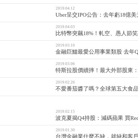
2019.04.12
Uber呈交IPO公告：去年虧18
2019.04.03
比特幣突飆18%！軋空、愚人節
2019.03.10
金融巨鱷最愛公用事業類股 去年
2019.03.06
特斯拉股價續摔！最大外部股東：
2019.02.26
不愛番茄醬了嗎？全球第五大食品公
2019.02.15
波克夏揭Q4持股：減碼蘋果 買Red
2019.01.30
台灣金融業什麼不缺，就缺和客