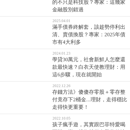
的不只是科技股？專家：這幾家
金融股別錯過
2025.04.01
滿手債券終解套，該趁勢停利出
清、賣債換股？專家：2025年債
市有4大利多
2024.01.23
學貸30萬元，社會新鮮人怎麼還
款最快速？白衣天使教理財：用
這6步驟，現在就開始
2022.12.26
存錢方法》傻傻存零股＋零存整
付竟存下2桶金...理財，走得穩比
走得快更重要！
2022.10.05
孩子瘋手遊，其實跟巴菲特愛喝