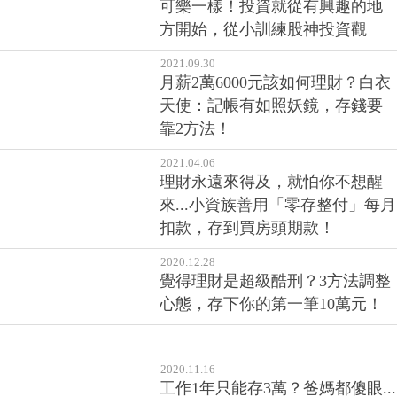
可樂一樣！投資就從有興趣的地
方開始，從小訓練股神投資觀
2021.09.30
月薪2萬6000元該如何理財？白衣
天使：記帳有如照妖鏡，存錢要
靠2方法！
2021.04.06
理財永遠來得及，就怕你不想醒
來...小資族善用「零存整付」每月
扣款，存到買房頭期款！
2020.12.28
覺得理財是超級酷刑？3方法調整
心態，存下你的第一筆10萬元！
2020.11.16
工作1年只能存3萬？爸媽都傻眼...