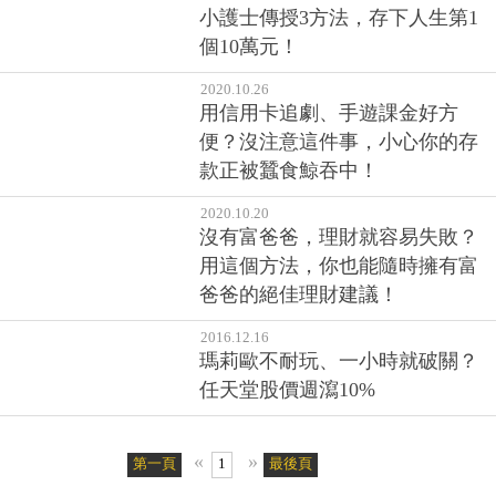
小護士傳授3方法，存下人生第1
個10萬元！
2020.10.26
用信用卡追劇、手遊課金好方
便？沒注意這件事，小心你的存
款正被蠶食鯨吞中！
2020.10.20
沒有富爸爸，理財就容易失敗？
用這個方法，你也能隨時擁有富
爸爸的絕佳理財建議！
2016.12.16
瑪莉歐不耐玩、一小時就破關？
任天堂股價週瀉10%
«
»
第一頁
1
最後頁