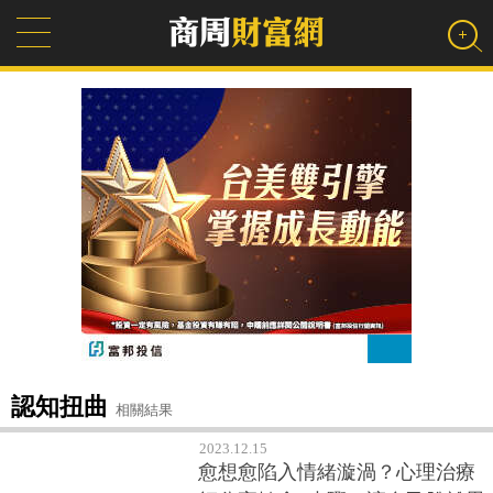
認知扭曲
相關結果
2023.12.15
愈想愈陷入情緒漩渦？心理治療