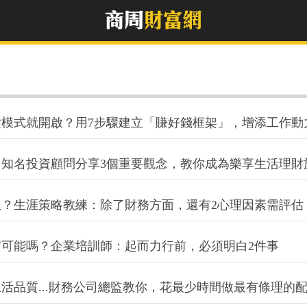
模式就開啟？用7步驟建立「賺好錢框架」，增添工作動
知名投資顧問分享3個重要觀念，教你成為樂享生活理財
？生涯策略教練：除了財務方面，還有2心理因素需評估
可能嗎？企業培訓師：起而力行前，必須明白2件事
活品質...財務公司總監教你，花最少時間做最有條理的