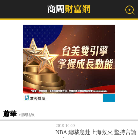
蕭華
相關結果
2019.10.09
NBA 總裁急赴上海救火 堅持言論