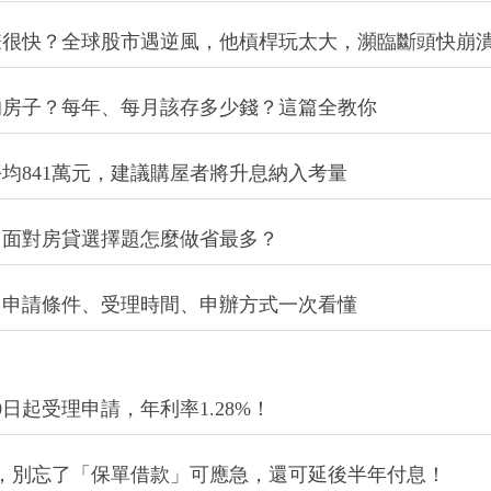
賺很快？全球股市遇逆風，他槓桿玩太大，瀕臨斷頭快崩
的房子？每年、每月該存多少錢？這篇全教你
均841萬元，建議購屋者將升息納入考量
！面對房貸選擇題怎麼做省最多？
！申請條件、受理時間、申辦方式一次看懂
0日起受理申請，年利率1.28%！
，別忘了「保單借款」可應急，還可延後半年付息！