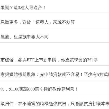
限期？這3種人最適合！
利息繳更多，對於「這種人」來說不划算
購屋族、租屋族申報大不同
9上市破發，參與ETF上市新申購，你應該學會的3件事
家揭媒體標題亂象：光申請貸款就不容易！至少有5方式
%，欠100萬還800萬？律師教你算利息！
超級房仲：在不適當的時機勉強買房，只會讓買房初衷本