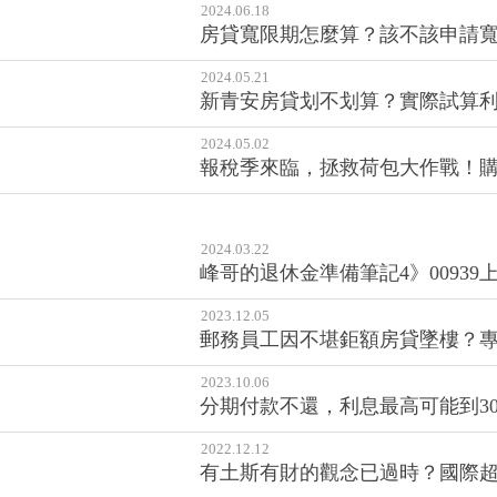
2024.06.18
房貸寬限期怎麼算？該不該申請寬
2024.05.21
新青安房貸划不划算？實際試算
2024.05.02
報稅季來臨，拯救荷包大作戰！
2024.03.22
峰哥的退休金準備筆記4》0093
2023.12.05
郵務員工因不堪鉅額房貸墜樓？專
2023.10.06
分期付款不還，利息最高可能到30
2022.12.12
有土斯有財的觀念已過時？國際