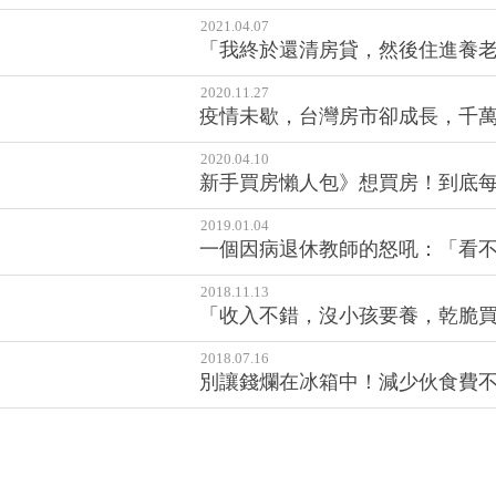
2021.04.07
「我終於還清房貸，然後住進養老
2020.11.27
疫情未歇，台灣房市卻成長，千萬房
2020.04.10
新手買房懶人包》想買房！到底
2019.01.04
一個因病退休教師的怒吼：「看
2018.11.13
「收入不錯，沒小孩要養，乾脆買
2018.07.16
別讓錢爛在冰箱中！減少伙食費