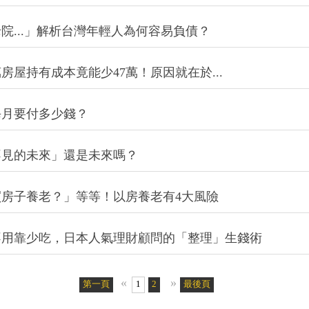
院...」解析台灣年輕人為何容易負債？
屋持有成本竟能少47萬！原因就在於...
每月要付多少錢？
不見的未來」還是未來嗎？
房子養老？」等等！以房養老有4大風險
不用靠少吃，日本人氣理財顧問的「整理」生錢術
«
»
第一頁
1
2
最後頁