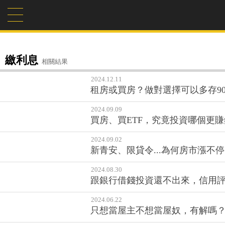
繳利息
相關結果
2024.12.11
租房或買房？做對選擇可以多存9
2024.09.09
買房、買ETF，究竟投資哪個更
2024.09.02
新青安、限貸令...為何房市漲
2024.08.30
跟銀行借錢投資還不出來，信用評
2024.06.22
只想當屋主不想當屋奴，有解嗎？