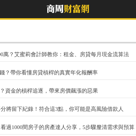
00萬？艾蜜莉會計師教你：租金、房貸每月現金流算法
賺錢？帶你看懂房貸槓桿的真實年化報酬率
不停？資金的槓桿追逐，帶來房價飆漲的惡果
分將留下紀錄！符合這3點，你可能是高風險借款人
看過1000間房子的房產達人分享，5步驟釐清需求與預算