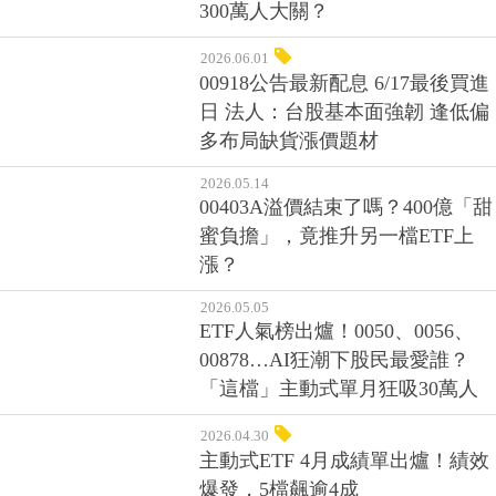
300萬人大關？
2026.06.01
00918公告最新配息 6/17最後買進
日 法人：台股基本面強韌 逢低偏
多布局缺貨漲價題材
2026.05.14
00403A溢價結束了嗎？400億「甜
蜜負擔」，竟推升另一檔ETF上
漲？
2026.05.05
ETF人氣榜出爐！0050、0056、
00878…AI狂潮下股民最愛誰？
「這檔」主動式單月狂吸30萬人
2026.04.30
主動式ETF 4月成績單出爐！績效
爆發，5檔飆逾4成