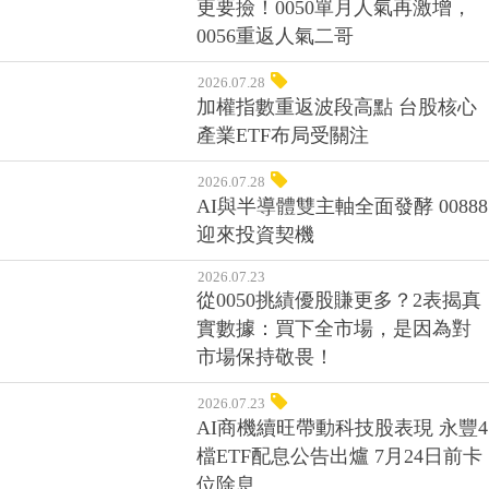
更要撿！0050單月人氣再激增，
0056重返人氣二哥
2026.07.28
加權指數重返波段高點 台股核心
產業ETF布局受關注
2026.07.28
AI與半導體雙主軸全面發酵 00888
迎來投資契機
2026.07.23
從0050挑績優股賺更多？2表揭真
實數據：買下全市場，是因為對
市場保持敬畏！
2026.07.23
AI商機續旺帶動科技股表現 永豐4
檔ETF配息公告出爐 7月24日前卡
位除息