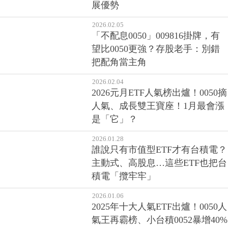
2026.02.05
「不配息0050」009816掛牌，有
望比0050更強？存股老手：別錯
把配角當主角
2026.02.04
2026元月ETF人氣榜出爐！0050摘
人氣、成長雙王寶座！1月最會漲
是「它」？
2026.01.28
誰說只有市值型ETF才有台積電？
主動式、高股息…這些ETF也把台
積電「攬牢牢」
2026.01.06
2025年十大人氣ETF出爐！0050人
氣王再霸榜、小台積0052暴增40%
成新黑馬