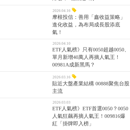
2026.04.16
摩根投信：善用「鑫收益策略」
進化收益，為布局成長股添底
氣！
2026.04.10
ETF人氣榜》只有0050超越0050、
單月新增40萬人再摘人氣王！
00981A成新黑馬？
2026.03.16
貼近大盤產業結構 00888聚焦台股
主流
2026.03.03
ETF人氣榜》ETF首選0050？0050
人氣狂飆再摘人氣王！009816爆
紅「掛牌即入榜」