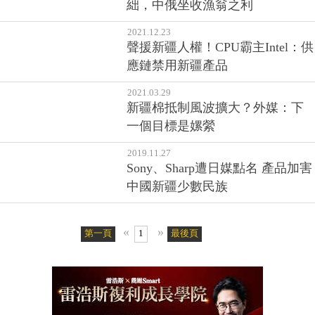
絀，中俄坐收漁翁之利
2021.12.23
聲援新疆人權！CPU霸主Intel：供
應鏈禁用新疆產品
2021.03.29
新疆棉抵制風波擴大？外媒：下
一個目標是嫘縈
2019.11.27
Sony、Sharp遭日媒點名 產品加害
中國新疆少數民族
«
»
第一頁
1
最後頁