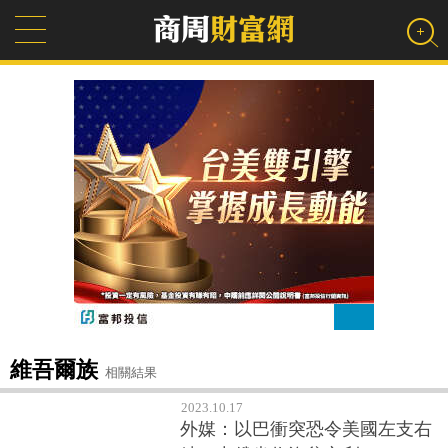
維吾爾族
相關結果
2023.10.17
外媒：以巴衝突恐令美國左支右