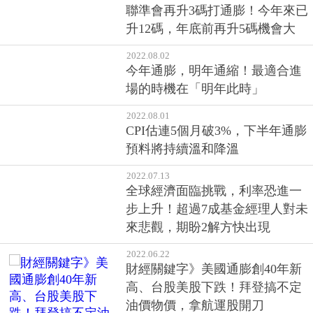
聯準會再升3碼打通膨！今年來已
升12碼，年底前再升5碼機會大
2022.08.02
今年通膨，明年通縮！最適合進
場的時機在「明年此時」
2022.08.01
CPI估連5個月破3%，下半年通膨
預料將持續溫和降溫
2022.07.13
全球經濟面臨挑戰，利率恐進一
步上升！超過7成基金經理人對未
來悲觀，期盼2解方快出現
2022.06.22
財經關鍵字》美國通膨創40年新
高、台股美股下跌！拜登搞不定
油價物價，拿航運股開刀