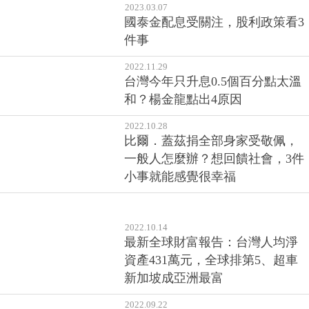
2023.03.07
國泰金配息受關注，股利政策看3
件事
2022.11.29
台灣今年只升息0.5個百分點太溫
和？楊金龍點出4原因
2022.10.28
比爾．蓋茲捐全部身家受敬佩，
一般人怎麼辦？想回饋社會，3件
小事就能感覺很幸福
2022.10.14
最新全球財富報告：台灣人均淨
資產431萬元，全球排第5、超車
新加坡成亞洲最富
2022.09.22