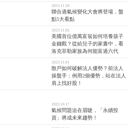
2023.11.29
聯合過氣候變化大會將登場，盤
點5大看點
2023.11.02
美國首位億萬富翁如何培養孩子
金錢觀？從給兒子的家書中，看
洛克菲勒家族為何能富過六代
2023.11.01
散戶如何破解法人優勢？前法人
操盤手：例用2個優勢，站在法人
肩上找好股！
2023.10.17
氣候問題迫在眉睫，「永續投
資」將成未來趨勢！