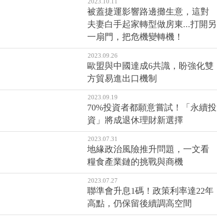
2023.10.11
被蓋捷運影響路邊攤生意，這對
夫妻白手起家轉型做房東...打開另
一扇門，把危機變轉機！
2023.09.26
歐盟與中國達成6共識，盼強化雙
方貿易進出口機制
2023.09.19
70%投資者都願意嘗試！「永續投
資」將成退休理財新選擇
2023.07.31
地緣政治風險推升問題，一文看
糧食產業鏈的挑戰與商機
2023.07.27
聯準會升息1碼！政策利率達22年
高點，仍保留後續調高空間