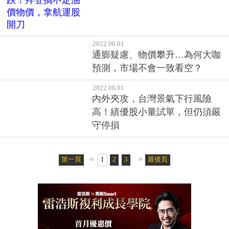
2022.06.01
通膨疑慮、物價攀升…為何大咖
預測，市場不會一致看空？
2022.06.01
內外夾攻，台灣景氣下行風險
高！績優股小量試單，但仍須嚴
守停損
«
»
第一頁
1
2
3
4
最後頁