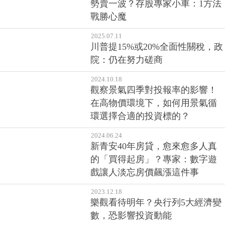
勢賣一波？存股專家小車：1方法
戰勝心魔
2025.07.11
川普提15%或20%全面性關稅，政
院：仍在努力磋商
2024.10.18
觀察景氣四季對投報率的影響！
在高物價環境下，如何用景氣循
環選擇合適的投資標的？
2024.06.24
新青安40年房貸，愈來愈多人真
的「買得起房」？專家：數字遊
戲讓人淡忘房價飆漲這件事
2023.12.18
樂觀看待明年？央行列5大經濟變
數，恐影響投資動能