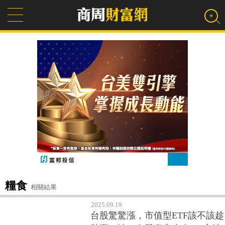
糧食
相關結果
2025.09.19
台股驚驚漲，市值型ETF該不該趁