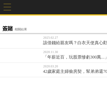
簽賭
相關結果
2025.02.27
該借錢給親友嗎？白衣天使真心
2020.11.30
「年薪近百，玩股票慘虧300萬.
2020.03.20
42歲家庭主婦偷房契，幫弟弟還7