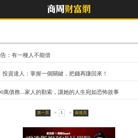
勸告：有一種人不能借
..」投資達人：掌握一個關鍵，把錢再賺回來！
00萬債務...家人的勒索，讓她的人生宛如恐怖故事
«
»
第一頁
1
最後頁