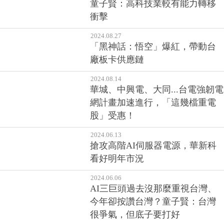
童子賢：高科技業較有能力轉移
衝擊
2024.08.27
「黑神話：悟空」爆紅，帶動台
廠板卡供應鏈
2024.08.14
華城、中興電、大同...台電強韌電
網計畫加速進行，「這幾檔重電
股」受惠！
2024.06.13
搶攻高階AI伺服器電源，華新科
看好明年市況
2024.06.06
AI三巨頭過去沒那麼重視台灣、
今年卻按讚台灣？童子賢：台灣
很爭氣，但底子要打好