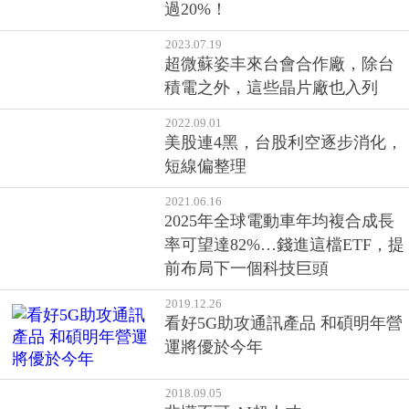
積電之外，這些晶片廠也入列
2022.09.01
美股連4黑，台股利空逐步消化，
短線偏整理
2021.06.16
2025年全球電動車年均複合成長
率可望達82%…錢進這檔ETF，提
前布局下一個科技巨頭
2019.12.26
看好5G助攻通訊產品 和碩明年營
運將優於今年
2018.09.05
非懂不可 AI超人才
2018.10.16
為什麼有錢人拼命存股、窮人卻