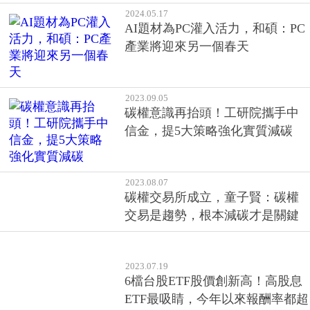
2024.05.17
AI題材為PC灌入活力，和碩：PC
產業將迎來另一個春天
2023.09.05
碳權意識再抬頭！工研院攜手中
信金，提5大策略強化實質減碳
2023.08.07
碳權交易所成立，童子賢：碳權
交易是趨勢，根本減碳才是關鍵
2023.07.19
6檔台股ETF股價創新高！高股息
ETF最吸睛，今年以來報酬率都超
過20%！
2023.07.19
超微蘇姿丰來台會合作廠，除台