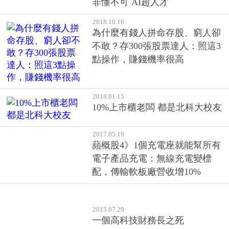
不敢？存300張股票達人：照這3
點操作，賺錢機率很高
2018.01.15
10%上市櫃老闆 都是北科大校友
2017.05.19
蘋概股4》1個充電座就能幫所有
電子產品充電：無線充電變標
配，傳輸軟板廠營收增10%
2015.07.29
一個高科技財務長之死
«
»
第一頁
1
最後頁