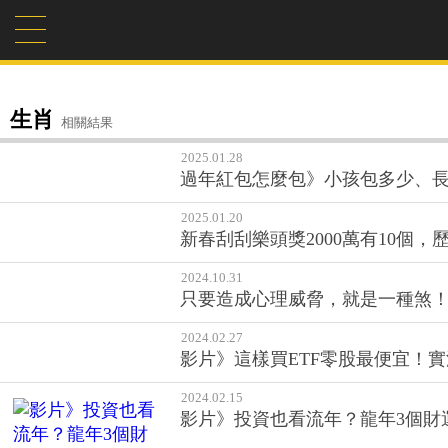
生肖
相關結果
2025.01.28
過年紅包怎麼包》小孩包多少、長
2025.01.20
新春刮刮樂頭獎2000萬有10個，
2024.10.31
只要造成心理威脅，就是一種煞
2024.02.27
影片》這樣買ETF零股最便宜！實
2024.02.15
影片》投資也看流年？龍年3個財運最