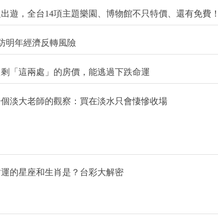
灣只剩「這兩處」的房價，能逃過下跌命運
一個淡大老師的觀察：買在淡水只會悽慘收場
財運的星座和生肖是？台彩大解密
不敢生，等有錢了卻變高齡產婦，更不敢生
包，別變成「賺錢能力」或「孝順程度」的比較大會
少子化、高齡化，10年後才是崩跌的開始！