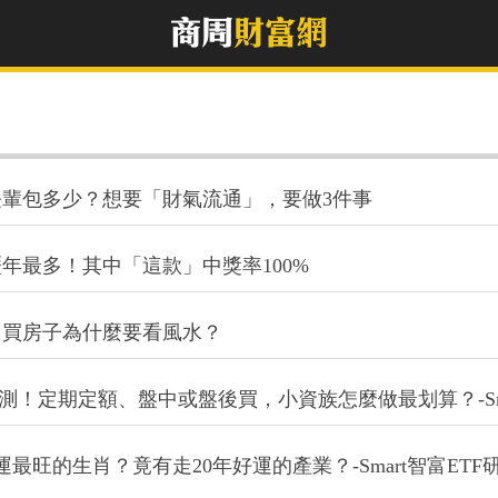
輩包多少？想要「財氣流通」，要做3件事
歷年最多！其中「這款」中獎率100%
！買房子為什麼要看風水？
測！定期定額、盤中或盤後買，小資族怎麼做最划算？-Sma
旺的生肖？竟有走20年好運的產業？-Smart智富ETF