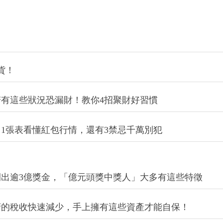
貨！
有這些狀況恐漏財！教你4招聚財好習慣
1張表看懂紅包行情，還有3禁忌千萬別犯
出逾3億獎金，「億元頭獎中獎人」大多有這些特徵
府的稅收快速減少，手上擁有這些資產才能自保！
出遊，全台14項主題樂園、博物館不只特價、還有免費
提防明年經濟反轉風險