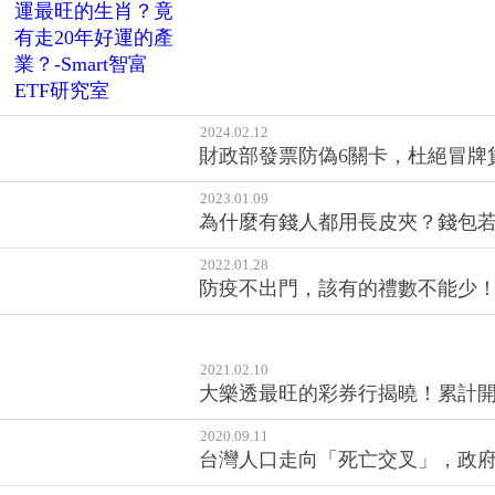
2024.02.12
財政部發票防偽6關卡，杜絕冒牌
2023.01.09
為什麼有錢人都用長皮夾？錢包若
2022.01.28
防疫不出門，該有的禮數不能少！
2021.02.10
大樂透最旺的彩券行揭曉！累計開
2020.09.11
台灣人口走向「死亡交叉」，政
2019.04.01
春遊好康再開！兒童節連假偕家人
2018.10.09
金價還在打底 建議先少量布局 