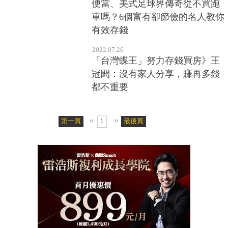
便當、美式足球界傳奇從不買跑
車嗎？6個富有卻節儉的名人教你
有效存錢
2022.07.26
「台灣蝶王」努力存錢買房》王
冠閎：沒有家人分享，賺再多錢
都不重要
«
»
第一頁
1
最後頁