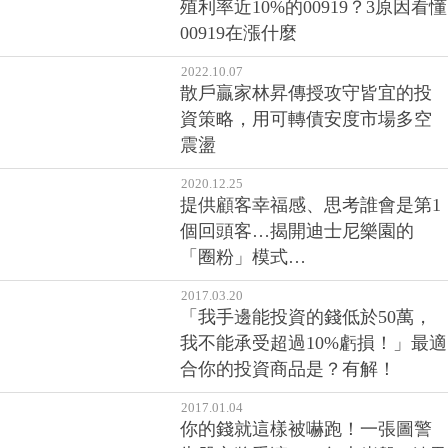
殖利率近10%的00919？3原因看懂
00919在漲什麼
2022.10.07
散戶贏家林昇傳授攻守皆宜的投
資策略，用可轉債安度市場多空
震盪
2020.12.25
提供顧客幸福感、思考誰會是第1
個回頭客…揭開迪士尼樂園的
「圈粉」模式…
2017.03.20
「我手邊能投資的錢低於50萬，
我不能承受超過10%虧損！」最適
合你的投資商品是？有解！
2017.01.04
你的錢就這樣被嚇跑！一張圖警