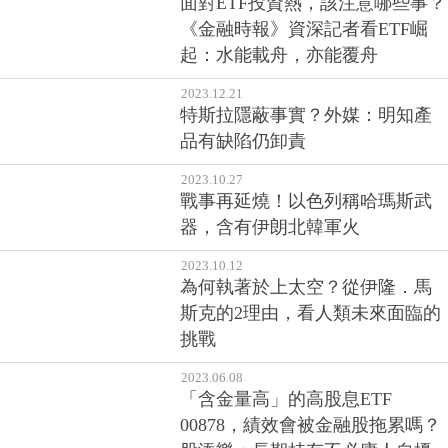
面對ETF投資熱，該注意哪些事？
《金融時報》資深記者看ETF崛
起：水能載舟，亦能覆舟
2023.12.21
特斯拉隱蔽事實？外媒：明知產
品有缺陷仍卸責
2023.10.27
戰事再延燒！以色列稱哈瑪斯武
器，含有伊朗北韓軍火
2023.10.12
為何執著於上太空？從伊隆．馬
斯克的2理由，看人類未來面臨的
挑戰
2023.06.08
「含金量高」的高股息ETF
00878，績效會被金融股拖累嗎？