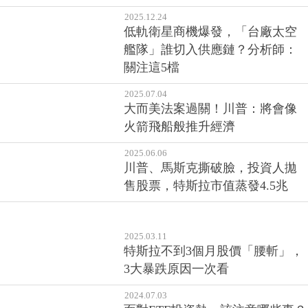
2025.12.24
低軌衛星商機爆發，「台廠太空
艦隊」誰切入供應鏈？分析師：
關注這5檔
2025.07.04
大而美法案過關！川普：將會像
火箭飛船般推升經濟
2025.06.06
川普、馬斯克撕破臉，投資人拋
售股票，特斯拉市值蒸發4.5兆
2025.03.11
特斯拉不到3個月股價「腰斬」，
3大暴跌原因一次看
2024.07.03