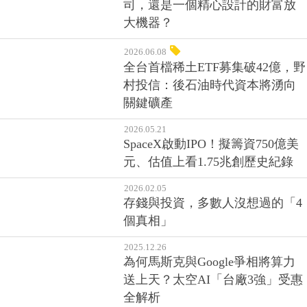
司，還是一個精心設計的財富放
大機器？
2026.06.08
全台首檔稀土ETF募集破42億，野
村投信：後石油時代資本將湧向
關鍵礦產
2026.05.21
SpaceX啟動IPO！擬籌資750億美
元、估值上看1.75兆創歷史紀錄
2026.02.05
存錢與投資，多數人沒想過的「4
個真相」
2025.12.26
為何馬斯克與Google爭相將算力
送上天？太空AI「台廠3強」受惠
全解析