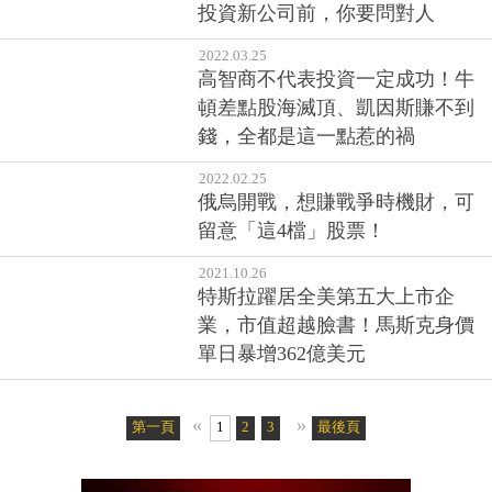
投資新公司前，你要問對人
2022.03.25
高智商不代表投資一定成功！牛
頓差點股海滅頂、凱因斯賺不到
錢，全都是這一點惹的禍
2022.02.25
俄烏開戰，想賺戰爭時機財，可
留意「這4檔」股票！
2021.10.26
特斯拉躍居全美第五大上市企
業，市值超越臉書！馬斯克身價
單日暴增362億美元
«
»
第一頁
1
2
3
最後頁