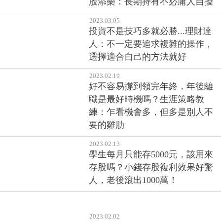
股添樂：長期持有不必庸人自擾
2023.03.05
投資不是技巧多就必勝...理財達
人：不一定要追求複雜的操作，
選擇適合自己的方法就好
2023.02.19
好不容易撐到領完年終，年後離
職是最好時機嗎？生涯策略教
練：乍看機會多，但多是別人不
要的雞肋
2023.02.13
學生每月只能存5000元，該用來
存股嗎？小錢存股複利效果好驚
人，老後滾出1000萬！
2023.02.02