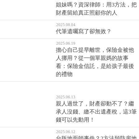
姐妹嗎？資深律師：用3方法，把
財產留給真正照顧你的人
2025.08.04
代筆遺囑寫了卻無效？
2025.06.19
擔心自己提早離世，保險金被他
人挪用？從一個單親媽的故事
看：保險金信託，是給孩子最後
的禮物
2025.06.13
親人過世了，財產卻動不了？繼
承人沒錢、繳不出遺產稅，這3筆
錢可以先動用！
2025.06.12
台版地面師事件？2方法預防房地