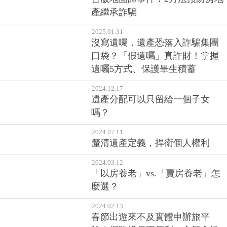
產繼承詐騙
2025.01.31
沒寫遺囑，遺產恐落入詐騙集團
口袋？「假遺囑」真詐財！掌握
遺囑5方式、保護畢生積蓄
2024.12.17
遺產分配可以只留給一個子女
嗎？
2024.07.11
釐清遺產定義，捍衛個人權利
2024.03.12
「以房養老」vs.「賣房養老」怎
麼選？
2024.02.13
春節出遊來不及實體申辦旅平