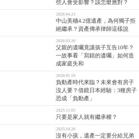
些人會受影響？該怎麼應對？
2026.04.23
中山美穗4.2億遺產，為何獨子拒
絕繼承？資產傳承律師這樣說
2026.03.20
父親的遺囑竟讓孩子互告10年？
一故事看「寫錯的遺囑」如何造
成家庭失和
2026.01.19
負動產時代來臨？未來會有房子
沒人要？借鏡日本經驗：3種房子
恐成「負動產」
2025.11.05
只要是家人就有繼承權？
2025.10.20
沒有小孩，遺產一定要分給兄弟