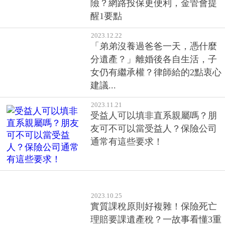
險？網路投保更便利，金管會提
醒1要點
2023.12.22
「弟弟沒養過爸爸一天，憑什麼
分遺產？」離婚後各自生活，子
女仍有繼承權？律師給的2點衷心
建議...
2023.11.21
受益人可以填非直系親屬嗎？朋
友可不可以當受益人？保險公司
通常有這些要求！
2023.10.25
實質課稅原則好複雜！保險死亡
理賠要課遺產稅？一故事看懂3重
點，避免被國稅局盯上