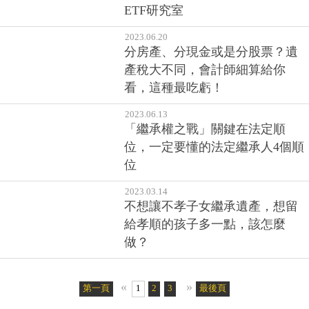
2023.06.20
分房產、分現金或是分股票？遺
產稅大不同，會計師細算給你
看，這種最吃虧！
2023.06.13
「繼承權之戰」關鍵在法定順
位，一定要懂的法定繼承人4個順
位
2023.03.14
不想讓不孝子女繼承遺產，想留
給孝順的孩子多一點，該怎麼
做？
«
»
第一頁
1
2
3
最後頁