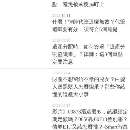
2023.10.11
什麼！律師代筆遺囑無效？代筆
遺囑要有效，須符合5個前提
2023.09.26
遺產分配時，如何簽署「遺產分
割協議書」？律師：這8個重點一
定要注意
2023.07.04
財產不想留給不孝的兒女？白髮
人送黑髮人怎麼繼承？那些你該
懂的遺產大小事
2023.06.27
影片》00878漲這麼多，該繼續定
期定額嗎？0056跟00713差別哪？
債券ETF又該怎麼挑？-Smart智富
ETF研究室