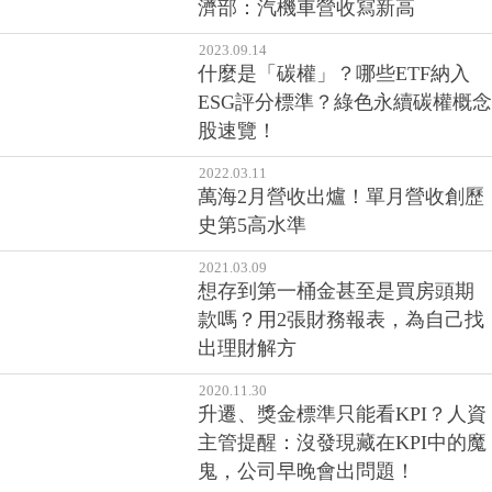
濟部：汽機車營收寫新高
2023.09.14
什麼是「碳權」？哪些ETF納入
ESG評分標準？綠色永續碳權概念
股速覽！
2022.03.11
萬海2月營收出爐！單月營收創歷
史第5高水準
2021.03.09
想存到第一桶金甚至是買房頭期
款嗎？用2張財務報表，為自己找
出理財解方
2020.11.30
升遷、獎金標準只能看KPI？人資
主管提醒：沒發現藏在KPI中的魔
鬼，公司早晚會出問題！