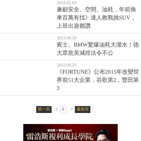
2016.02.03
兼顧安全、空間、油耗，年前換
車百萬有找》達人教戰挑SUV，
上班出遊都讚
2015.09.30
賓士、BMW驚爆油耗大灌水！德
大眾批美減排法令不公
2015.08.25
《FORTUNE》公布2015年改變世
界前51大企業，谷歌第2，豐田第
3
«
»
第一頁
1
最後頁