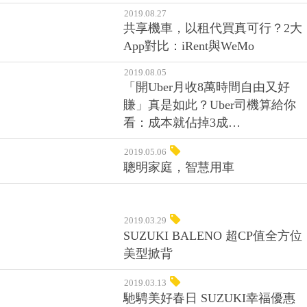
2019.08.27
共享機車，以租代買真可行？2大
App對比：iRent與WeMo
2019.08.05
「開Uber月收8萬時間自由又好
賺」真是如此？Uber司機算給你
看：成本就佔掉3成…
2019.05.06
聰明家庭，智慧用車
2019.03.29
SUZUKI BALENO 超CP值全方位
美型掀背
2019.03.13
馳騁美好春日 SUZUKI幸福優惠