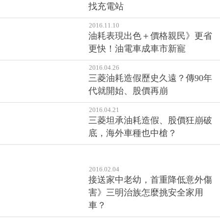
找充電站
2016.11.10
油耗表現出色＋價格親民》更省
更快！油電車成車市新寵
2016.04.26
三菱油耗造假歷史久遠？傳90年
代就開始、股價再崩
2016.04.21
三菱坦承油耗造假、股價狂崩破
底，海外車種也中槍？
2016.02.04
接送家中老幼，首重降低意外傷
害》三明治族怎麼挑安全家用
車？