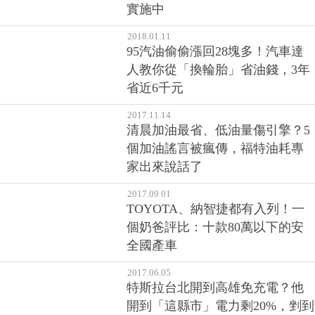
實施中
2018.01.11
95汽油偷偷漲回28塊多！汽車達
人教你從「換輪胎」省油錢，3年
省近6千元
2017.11.14
清晨加油最省、低油量傷引擎？5
個加油謠言被瘋傳，福特油耗專
家出來說話了
2017.09.01
TOYOTA、納智捷都有入列！一
個奶爸評比：十款80萬以下的安
全國產車
2017.06.05
特斯拉台北開到高雄免充電？他
開到「這縣市」電力剩20%，剉到