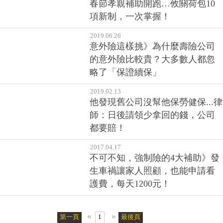
春節孝親補助開跑…攸關荷包10
項新制，一次掌握！
2019.06.26
意外險這樣挑》為什麼壽險公司
的意外險比較貴？大多數人都忽
略了「保證續保」
2019.02.13
他發現舊公司沒幫他保勞健保...律
師：日後請領少拿回的錢，公司
都要賠！
2017.04.17
不可不知，強制險的4大補助》發
生車禍讓家人照顧，也能申請看
護費，每天1200元！
«
»
第一頁
1
最後頁