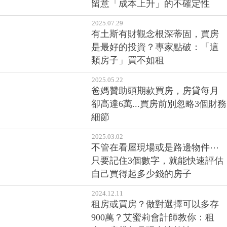
留意「成本上升」的不確定性
2025.07.29
有土斯有財觀念根深蒂固，買房
是最好的投資？專家點破：「這
類房子」買不如租
2025.05.22
爸媽贊助頭期款買房，房貸每月
卻高達6萬...買房前別忽略3個財務
細節
2025.03.02
不管在看屋現場或是路邊物件⋯
只要記住3個數字，就能快速評估
自己買得起多少錢的房子
2024.12.11
租房或買房？做對選擇可以多存
900萬？艾蜜莉會計師教你：租