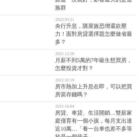
族群
2022.03.21
央行升息，購屋族恐增還款壓
力！面對房貸選擇題怎麼做省最
多？
2021.12.28
月薪不到5萬的7年級生想買房，
怎麼投資才對？
2021.10.19
房市熱加上升息在即，可以把買
房當存錢嗎？
2021.10.04
房貸、車貸、生活開銷…雙薪家
庭僅育有一個小孩，每月支出達
近10萬…「養一台車也差不多等
於是一個孩子」