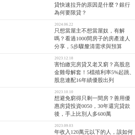
貸快速拉升的原因是什麼？銀行
為何要限貸？
2024.06.22
只想當屋主不想當屋奴，有解
嗎？看過1000間房子的房產達人
分享，5步驟釐清需求與預算
2023.12.18
害怕繳完房貸又老又窮？高股息
金雞母解套！5檔殖利率5%起跳、
股息連配16年績優股出列
2023.10.10
想避免窮得只剩一間房？善用優
惠房貸投資0050，30年還完貸款
後，手上比別人多600萬
2023.09.03
年收入120萬元以下的人，該如何