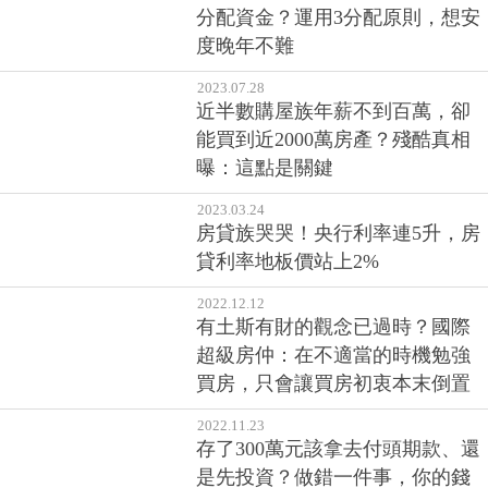
分配資金？運用3分配原則，想安
度晚年不難
2023.07.28
近半數購屋族年薪不到百萬，卻
能買到近2000萬房產？殘酷真相
曝：這點是關鍵
2023.03.24
房貸族哭哭！央行利率連5升，房
貸利率地板價站上2%
2022.12.12
有土斯有財的觀念已過時？國際
超級房仲：在不適當的時機勉強
買房，只會讓買房初衷本末倒置
2022.11.23
存了300萬元該拿去付頭期款、還
是先投資？做錯一件事，你的錢