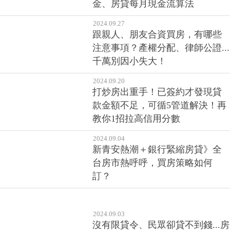
金、房貸每月現金流算法
2024.09.27
跟親人、朋友合資買房，有哪些
注意事項？產權分配、律師公證...
千萬別因小失大！
2024.09.20
打炒房出重手！已簽約才發現貸
款金額不足，可循5管道解決！再
教你1招拉高信用分數
2024.09.04
新青安熱潮＋銀行緊縮房貸》全
台房市熱呼呼，買房策略如何
訂？
2024.09.03
沒有限貸令、民眾卻貸不到錢...房