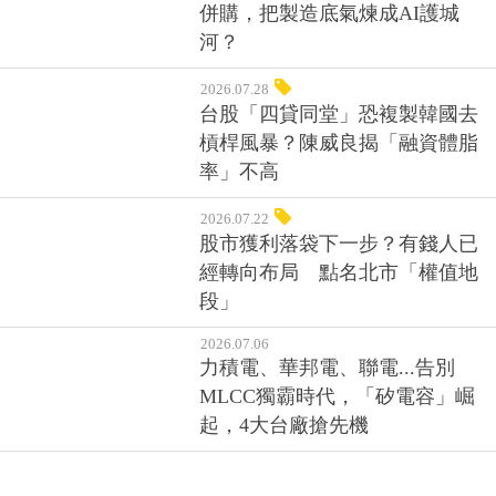
併購，把製造底氣煉成AI護城
河？
2026.07.28
台股「四貸同堂」恐複製韓國去
槓桿風暴？陳威良揭「融資體脂
率」不高
2026.07.22
股市獲利落袋下一步？有錢人已
經轉向布局 點名北市「權值地
段」
2026.07.06
力積電、華邦電、聯電...告別
MLCC獨霸時代，「矽電容」崛
起，4大台廠搶先機