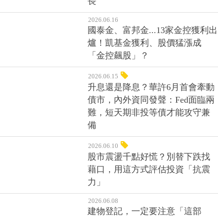
長
2026.06.16
國泰金、富邦金...13家金控獲利出
爐！凱基金獲利、股價猛漲成
「金控飆股」？
2026.06.15
升息還是降息？華許6月首會牽動
債市，內外資同發聲：Fed面臨兩
難，短天期非投等債才能攻守兼
備
2026.06.10
股市震盪千點好慌？別替下跌找
藉口，用這方式評估投資「抗震
力」
2026.06.08
建物登記，一定要注意「這部