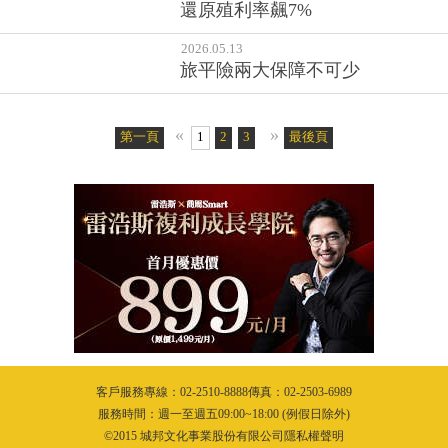
還原殖利率飆7%
2026.05.13
旅平險兩大保障不可少
«
»
第一頁
1
2
3
4
5
最後頁
6
7
8
9
10
11
客戶服務專線：02-2510-8888傳真：02-2503-6989
服務時間：週一至週五09:00~18:00 (例假日除外)
©2015 城邦文化事業股份有限公司隱私權聲明