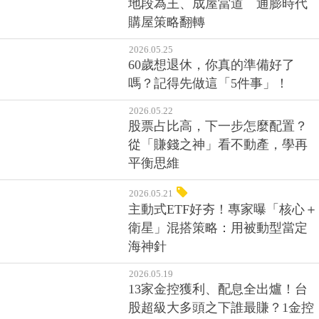
地段為王、成屋當道 通膨時代
購屋策略翻轉
2026.05.25
60歲想退休，你真的準備好了
嗎？記得先做這「5件事」！
2026.05.22
股票占比高，下一步怎麼配置？
從「賺錢之神」看不動產，學再
平衡思維
2026.05.21
主動式ETF好夯！專家曝「核心＋
衛星」混搭策略：用被動型當定
海神針
2026.05.19
13家金控獲利、配息全出爐！台
股超級大多頭之下誰最賺？1金控