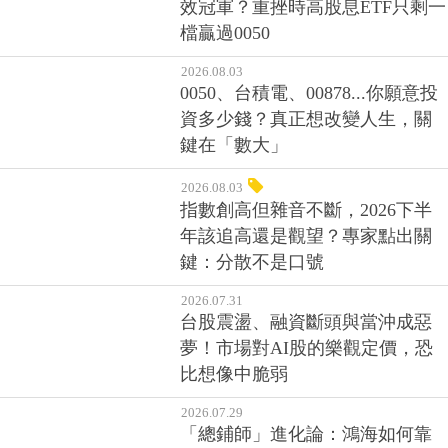
效冠軍？重挫時高股息ETF只剩一
檔贏過0050
2026.08.03
0050、台積電、00878...你願意投
資多少錢？真正想改變人生，關
鍵在「數大」
2026.08.03
指數創高但雜音不斷，2026下半
年該追高還是觀望？專家點出關
鍵：分散不是口號
2026.07.31
台股震盪、融資斷頭與當沖成惡
夢！市場對AI股的樂觀定價，恐
比想像中脆弱
2026.07.29
「總鋪師」進化論：鴻海如何靠