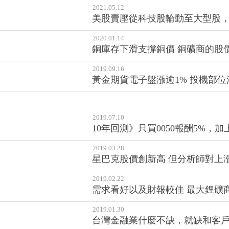
2021.05.12
美股賣壓從科技股輪動至大型股，道
2020.01.14
銅庫存下滑支撐銅價 銅礦商的股
2019.09.16
黃金期貨電子盤漲逾1% 投機部位
2019.07.10
10年回測》只買0050報酬5%，加
2019.03.28
星巴克股價創新高 但分析師對上
2019.02.22
需求看好以及財報較佳 最大鋰礦
2019.01.30