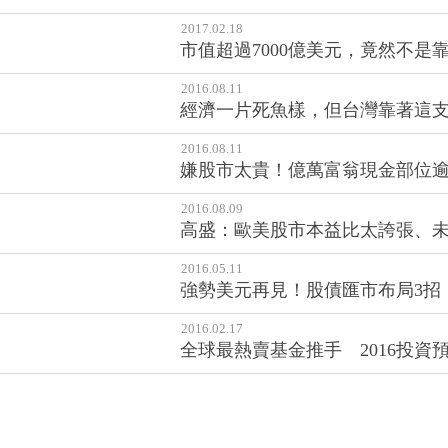
2018.07.02
就算是夏蟲，也要能語冰！投資
2017.02.18
市值超過7000億美元，竟然不是靠iP
2016.08.11
經濟一片死魚樣，但台灣靠著這支
2016.08.11
嫌股市太貴！億萬富翁現金部位逾
2016.08.09
高盛：歐美股市本益比太誇張、未
2016.05.11
強勢美元再見！股債匯市布局3招