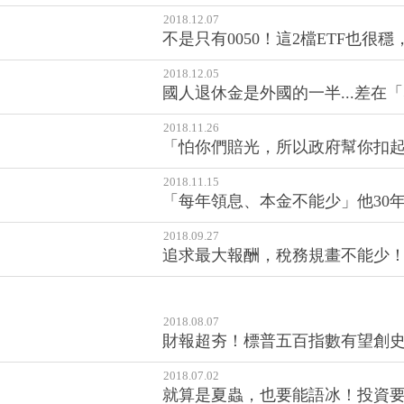
台灣金融業什麼不缺，就缺和客
2018.12.07
不是只有0050！這2檔ETF也很
2018.12.05
國人退休金是外國的一半...差在
2018.11.26
「怕你們賠光，所以政府幫你扣起來
2018.11.15
「每年領息、本金不能少」他30
2018.09.27
追求最大報酬，稅務規畫不能少
2018.08.07
財報超夯！標普五百指數有望創