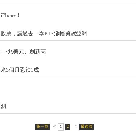
要敢於預期，借重閱讀、歷史不可少
hone！
股票，讓過去一季ETF漲幅勇冠亞洲
1.7兆美元、創新高
來3個月恐跌1成