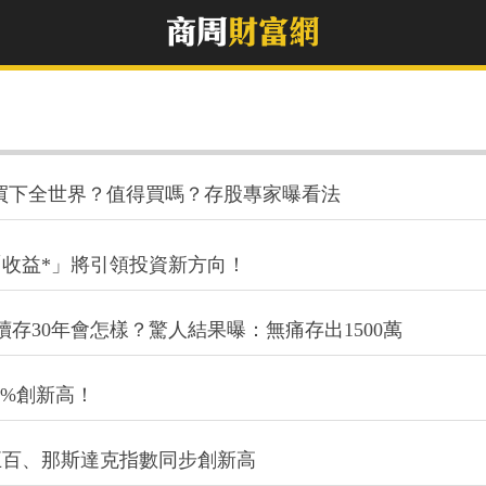
世！買下全世界？值得買嗎？存股專家曝看法
「收益*」將引領投資新方向！
續存30年會怎樣？驚人結果曝：無痛存出1500萬
.6%創新高！
五百、那斯達克指數同步創新高