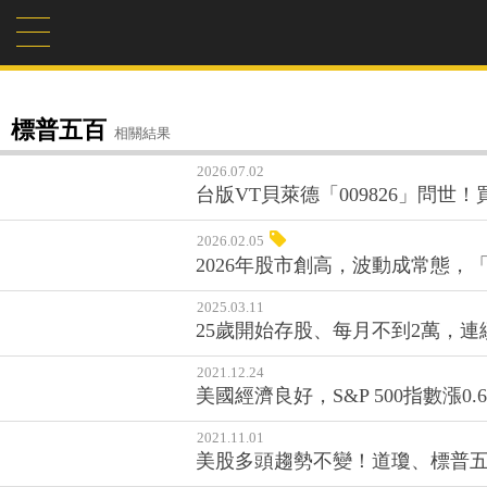
標普五百
相關結果
2026.07.02
台版VT貝萊德「009826」問
2026.02.05
2026年股市創高，波動成常態，
2025.03.11
25歲開始存股、每月不到2萬，連
2021.12.24
美國經濟良好，S&P 500指數漲0
2021.11.01
美股多頭趨勢不變！道瓊、標普