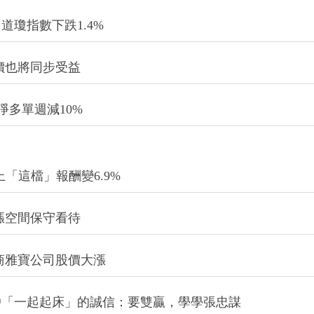
瓊指數下跌1.4%
價也將同步受益
淨多單週減10%
上「這檔」報酬變6.9%
漲空間保守看待
商雅寶公司股價大漲