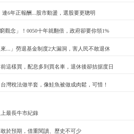
戶「一起起床」的誠信：要雙贏，學學張忠謀
穩，連6年正報酬...股市動盪，選股要更聰明
「窮觀念」！0050十年就翻倍，政府卻要你領1%
...」勞退基金制度2大漏洞，害人民不敢退休
年前這樣買，配息多到買名車，退休後卻拮据度日
！台灣稅法做半套，像鮭魚被做成肉鬆，可惜！
史上最長牛市紀錄