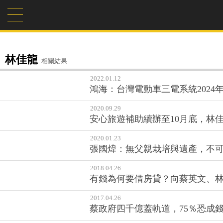
林佳龍
相關結果
2022.01.12
鴻海：台灣電動車三電系統2024
2020.09.29
安心旅遊補助續辦至10月底，林佳
2020.01.23
張國煒：無父親栽培與遺產，不
2018.04.26
有錢為何要借房貸？向蔡英文、
2017.04.26
蔡政府四千億蓋軌道，75％恐成