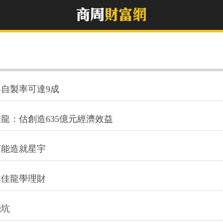
年自製率可達9成
龍：估創造635億元經濟效益
可能造就星宇
林佳龍學理財
錢坑