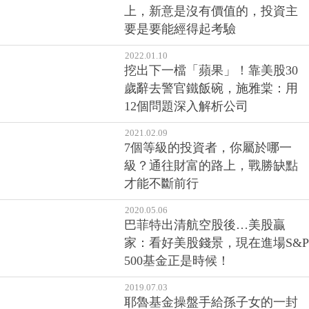
上，新意是沒有價值的，投資主
要是要能經得起考驗
2022.01.10
挖出下一檔「蘋果」！靠美股30
歲辭去警官鐵飯碗，施雅棠：用
12個問題深入解析公司
2021.02.09
7個等級的投資者，你屬於哪一
級？通往財富的路上，戰勝缺點
才能不斷前行
2020.05.06
巴菲特出清航空股後…美股贏
家：看好美股錢景，現在進場S&P
500基金正是時候！
2019.07.03
耶魯基金操盤手給孫子女的一封