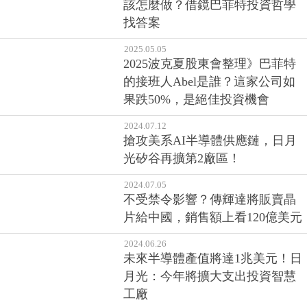
該怎麼做？借鏡巴菲特投資哲學
找答案
2025.05.05
2025波克夏股東會整理》巴菲特
的接班人Abel是誰？這家公司如
果跌50%，是絕佳投資機會
2024.07.12
搶攻美系AI半導體供應鏈，日月
光矽谷再擴第2廠區！
2024.07.05
不受禁令影響？傳輝達將販賣晶
片給中國，銷售額上看120億美元
2024.06.26
未來半導體產值將達1兆美元！日
月光：今年將擴大支出投資智慧
工廠