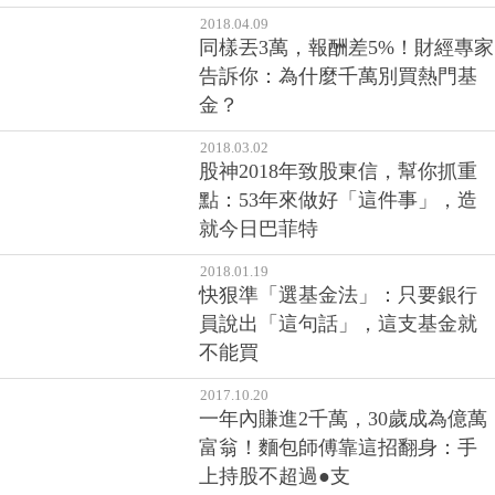
同樣丟3萬，報酬差5%！財經專家
告訴你：為什麼千萬別買熱門基
金？
2018.03.02
股神2018年致股東信，幫你抓重
點：53年來做好「這件事」，造
就今日巴菲特
2018.01.19
快狠準「選基金法」：只要銀行
員說出「這句話」，這支基金就
不能買
2017.10.20
一年內賺進2千萬，30歲成為億萬
富翁！麵包師傅靠這招翻身：手
上持股不超過●支
2017.09.29