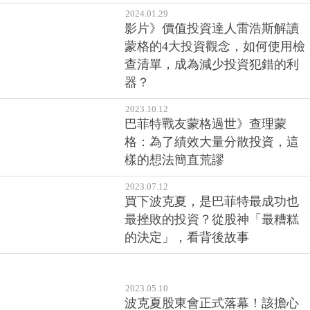
2024.01.29
影片》價值投資達人雷浩斯解讀
蒙格的4大投資觀念，如何使用檢
查清單，成為減少投資犯錯的利
器？
2023.10.12
巴菲特戰友蒙格過世》查理蒙
格：為了績效大量分散投資，這
樣的想法簡直荒謬
2023.07.12
買下波克夏，是巴菲特最成功也
最挫敗的投資？從股神「最糟糕
的決定」，看背後故事
2023.05.10
波克夏股東會正式落幕！該擔心