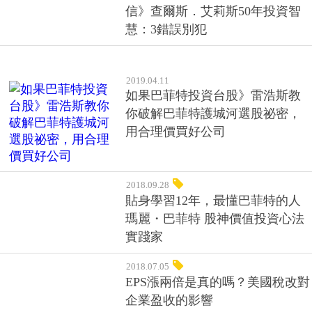
信》查爾斯．艾莉斯50年投資智
慧：3錯誤別犯
2019.04.11
如果巴菲特投資台股》雷浩斯教
你破解巴菲特護城河選股祕密，
用合理價買好公司
2018.09.28
貼身學習12年，最懂巴菲特的人
瑪麗・巴菲特 股神價值投資心法
實踐家
2018.07.05
EPS漲兩倍是真的嗎？美國稅改對
企業盈收的影響
2018.04.09