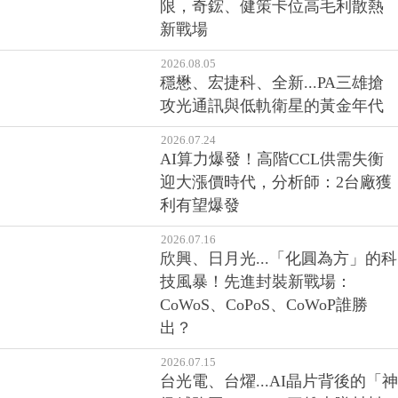
限，奇鋐、健策卡位高毛利散熱
新戰場
2026.08.05
穩懋、宏捷科、全新...PA三雄搶
攻光通訊與低軌衛星的黃金年代
2026.07.24
AI算力爆發！高階CCL供需失衡
迎大漲價時代，分析師：2台廠獲
利有望爆發
2026.07.16
欣興、日月光...「化圓為方」的科
技風暴！先進封裝新戰場：
CoWoS、CoPoS、CoWoP誰勝
出？
2026.07.15
台光電、台燿...AI晶片背後的「神