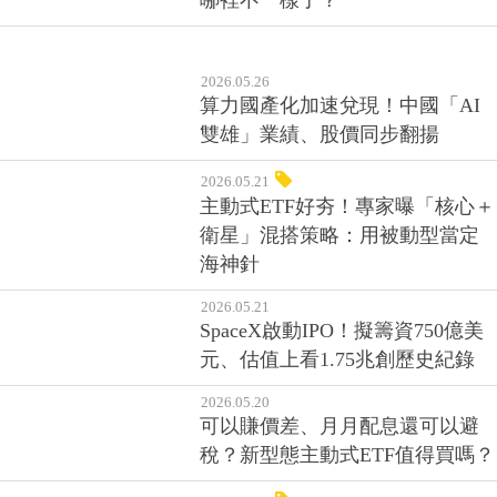
凱基金，4年後配息創高！凱基金
哪裡不一樣了？
2026.05.26
算力國產化加速兌現！中國「AI
雙雄」業績、股價同步翻揚
2026.05.21
主動式ETF好夯！專家曝「核心＋
衛星」混搭策略：用被動型當定
海神針
2026.05.21
SpaceX啟動IPO！擬籌資750億美
元、估值上看1.75兆創歷史紀錄
2026.05.20
可以賺價差、月月配息還可以避
稅？新型態主動式ETF值得買嗎？