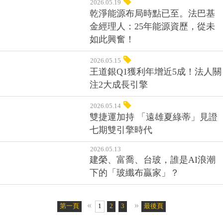
2026.05.19
乾淨能源布局時點已至。法巴基
金經理人：25年能源資歷，從未
如此興奮！
2026.05.15
王道銀Q1獲利年增近5成！法人關
注2大成長引擎
2026.05.14
雙捷運加持 「遠雄夏綠蒂」見證
七期雙引擎時代
2026.05.13
建榮、富喬、台玻，誰是AI浪潮
下的「玻纖布贏家」？
«
»
第一頁
1
2
3
4
5
最後頁
6
7
8
9
10
11