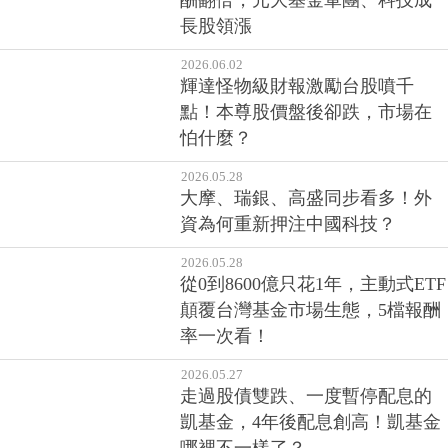
史上最猛半年！37檔台股基金報
酬翻倍，元大基金軍團、科技成
長股領漲
2026.06.02
輝達怪物級財報激勵台股噴千
點！本尊股價盤後卻跌，市場在
怕什麼？
2026.05.28
大摩、瑞銀、高盛同步看多！外
資為何重新押注中國科技？
2026.05.28
從0到8600億只花1年，主動式ETF
顛覆台灣基金市場生態，5檔報酬
率一次看！
2026.05.27
走過股債雙跌、一度暫停配息的