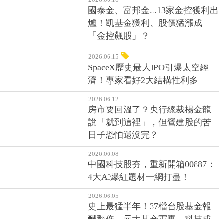
2026.06.16
國泰金、富邦金...13家金控獲利出
爐！凱基金獲利、股價猛漲成
「金控飆股」？
2026.06.15
SpaceX歷史最大IPO引爆太空經
濟！專家看好2大結構性利多
2026.06.12
房市要回溫了？央行總裁楊金龍
說「就到這裡」，但營建股的苦
日子恐怕還沒完？
2026.06.08
中國科技股夯，重新開箱00887：
4大AI爆紅題材一網打盡！
2026.06.05