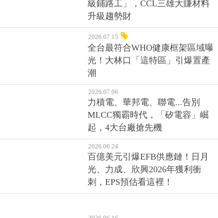
級鋪路工」，CCL三雄大賺材料
升級趨勢財
2026.07.15
全台最符合WHO健康框架區域曝
光！大林口「這特區」引爆置產
潮
2026.07.06
力積電、華邦電、聯電...告別
MLCC獨霸時代，「矽電容」崛
起，4大台廠搶先機
2026.06.24
百億美元引爆EFB供應鏈！日月
光、力成、欣興2026年獲利衝
刺，EPS預估看這裡！